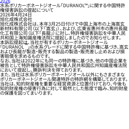
2026
水系ポリカーボネートジオール「DURANOL™」に関する中国特許
権侵害訴訟の提起について
2026年4月24日
旭化成株式会社
旭化成株式会社は、本年3月25日付けで中国上海市の上海嵩玄
新材料有限公司（以下「嵩玄」）、および、広東省惠州市の惠州長龍
化工有限公司（以下「長龍」）に対し、特許権侵害訴訟を中華人民
共和国上海知識産権法院に提起しましたのでお知らせします。
本訴訟提起は、当社が有するポリカーボネートジオール
™
「DURANOL
」の水系グレードに関する中国特許権に基づき、嵩玄
および長龍が製造・販売する製品の製造・販売差し止めおよび損
害賠償を求めるものです。
なお、当社は2022年にも同一の特許権に基づき、他の中国企業を
被告として特許権侵害訴訟を中華人民共和国広州知識産権法院
において提起し、勝訴判決を得ております。
また、当社は水系ポリカーボネートジオール以外にもさまざまな
ポリカーボネートジオール関連特許の特許網を構築しております。
当社は、知的財産権を重要な経営資源と位置付けており、今後も
知的財産権の侵害行為に対して毅然とした態度で臨み、知的財産
の保護を図ってまいります。