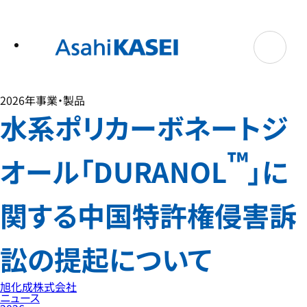
テ
ン
ツ
へ
ス
キ
ッ
プ
2026年
事業・製品
水系ポリカーボネートジ
™
オール「DURANOL
」に
関する中国特許権侵害訴
訟の提起について
旭化成株式会社
ニュース