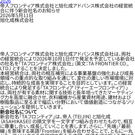
2026
帝人フロンティア株式会社と旭化成アドバンス株式会社の経営統
合に伴う新会社名のお知らせ
2026年5月11日
旭化成株式会社
帝人フロンティア株式会社と旭化成アドバンス株式会社は、両社
の経営統合により2026年10月1日付で発足を予定している新会社
の社名を「TAフロンティア株式会社」（英文：TA FRONTIER CO.,
LTD.）とすることを決定しました。
本経営統合は、両社の相互補完による事業基盤の強化および成長
領域への重点的な取り組みを通じて、変化の激しい市場環境に対
応し、持続的な成長を実現することを目的としています。この経営
統合により発足する「TAフロンティア（ティーエーフロンティア）」
は、両社が有する素材に関する技術と長年培ってきたマーケティン
グ力を高度に融合させ、衣料繊維から産業資材用途、建材および
樹脂製品に至るまで幅広い分野において価値創造につながるソリ
ューションを提供していきます。
新会社名について
新会社名「TAフロンティア」は、帝人（TEIJIN）と旭化成
（ASAHIKASEI）の頭文字を一文字ずつ組み合わせたもので、相互
に尊重し合い、成長していくことを表します。さらに、「先端」「最前
線」を意味する英語「Frontier」を組み合わせることで、ともに一丸