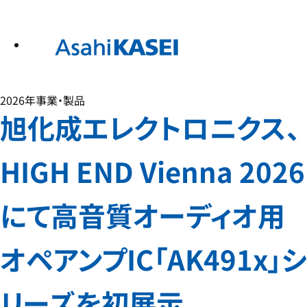
テ
ン
ツ
へ
ス
キ
ッ
プ
2026年
事業・製品
旭化成エレクトロニクス、
HIGH END Vienna 2026
にて高音質オーディオ用
オペアンプIC「AK491x」シ
リーズを初展示