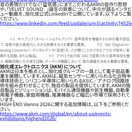
音の表現だけでなく「空気感」にまでこだわるAKMの音作り思想
™
や、「VELVET SOUND
」誕生の背景について、中元が語るインタビ
ュー動画を、旭化成公式LinkedInで公開しています。以下よりご覧
ください。
https://www.linkedin.com/feed/update/urn:li:activity:745
オペアンプ（オペレーショナルアンプ）：音声信号を増幅するための電子部品
で、音質や音の表現力に大きな影響を与える重要な要素。
DAC（Digital-to-
Analog Converter）：デジタルデータ（音源）を、人が聴くことのできるアナログ信号に変
換する回路、または製品。
アナログ出力段：DACで変換された音声信号を整
え、駆動回路に引き渡す回路。オーディオ機器において、音の基盤を決める重要な要素。
旭化成エレクトロニクス（AKM）について
AKMは日本を拠点とし、旭化成グループの一員として電子部品事
業を展開しています。AKMは、磁気センサーに用いられる化合物半
導体技術と、シリコン半導体に用いられるASIC／アナログ回路技
術を組み合わせることで、独自の製品を提供しています。AKMの独
自製品とソリューションは、モバイル通信機器や民生機器、自動車
用電子機器、家庭用機器、産業機器など幅広い市場で採用されて
います。
HIGH END Vienna 2026に関する追加情報は、以下をご参照くだ
さい。
https://www.akm.com/global/en/about-us/events-
exhibitions/highend2026/