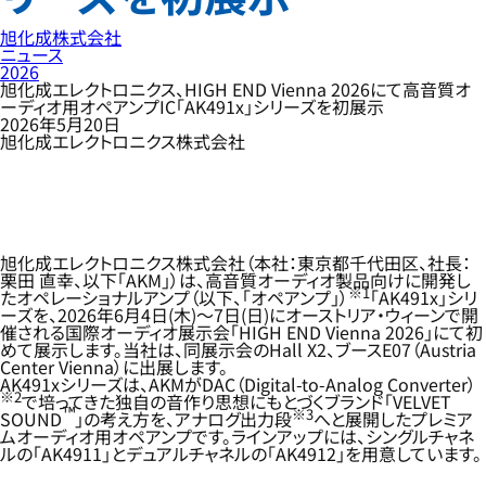
旭化成株式会社
ニュース
2026
旭化成エレクトロニクス、HIGH END Vienna 2026にて高音質オ
ーディオ用オペアンプIC「AK491x」シリーズを初展示
2026年5月20日
旭化成エレクトロニクス株式会社
旭化成エレクトロニクス株式会社（本社：東京都千代田区、社長：
栗田 直幸、以下「AKM」）は、高音質オーディオ製品向けに開発し
※1
たオペレーショナルアンプ（以下、「オペアンプ」）
「AK491x」シリ
ーズを、2026年6月4日(木)～7日(日)にオーストリア・ウィーンで開
催される国際オーディオ展示会「HIGH END Vienna 2026」にて初
めて展示します。当社は、同展示会のHall X2、ブースE07（Austria
Center Vienna）に出展します。
AK491xシリーズは、AKMがDAC（Digital-to-Analog Converter）
※2
で培ってきた独自の音作り思想にもとづくブランド「VELVET
™
※3
SOUND
」の考え方を、アナログ出力段
へと展開したプレミア
ムオーディオ用オペアンプです。ラインアップには、シングルチャネ
ルの「AK4911」とデュアルチャネルの「AK4912」を用意しています。