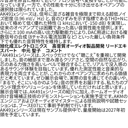
ル音源を原音に極めて近いアナログ信号へ変換することが可能に
なっています。一方で、その性能を十分に引き出せるオペアンプの
選択肢は限られていました。
AK491xシリーズは、信号に混ざる雑音を極限まで抑える超低ノイ
ズ密度（0.96 nV/√Hz）と、音のひずみを示す指標であるTHD+Nに
おいて極めて低く優れた特性（1 kHzにおいて-150 dB）を実現し、
従来のオペアンプでは困難であった高い音質性能を提供します。
さらに±100 mAの高い出力駆動能力により、DAC用途における複
数信号の合成（8チャネル電流加算など）といった厳しい負荷条件
下でも優れた音質特性を維持します。
旭化成エレクトロニクス 高音質オーディオ製品開発 リードエキ
スパート 中元 聖子 コメント
「AK491xシリーズは、スペックだけでなく“聴こえ”を重視して開発
しました。音の細部まで澄み渡るクリアさと、空間の自然な広がり、
芯のある力強さを高いレベルで融合することで、リアルで没入感の
あるサウンド体験を目指しています。優れた測定性能と音楽的な
表現力を両立することが、これからのオペアンプに求められる価値
だと考えています。ぜひ展示会場で、実際の音を通じてその違いや、
『まるで、そこにいるかのような』音の世界をお届けする、私たちのブ
ランド理念やソリューションを体感していただければと思います。」
展示会場では、AK491xシリーズの紹介に加え、ホームオーディオ
向け音場補正技術のデモンストレーションも実施予定です。AKMの
エンジニアおよびオーディオマイスターによる技術説明や試聴セッ
ションは、ブースE07にて事前予約制で行います。
AK491xシリーズは現在サンプル提供中で、量産開始は2027年初
頭を予定しています。