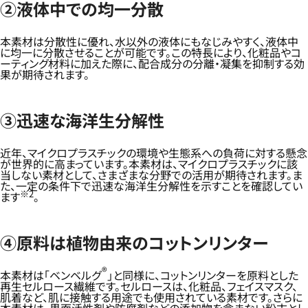
②液体中での均一分散
本素材は分散性に優れ、水以外の液体にもなじみやすく、液体中
に均一に分散させることが可能です。この特長により、化粧品やコ
ーティング材料に加えた際に、配合成分の分離・凝集を抑制する効
果が期待されます。
③迅速な海洋生分解性
近年、マイクロプラスチックの環境や生態系への負荷に対する懸念
が世界的に高まっています。本素材は、マイクロプラスチックに該
当しない素材として、さまざまな分野での活用が期待されます。ま
た、一定の条件下で迅速な海洋生分解性を示すことを確認してい
※2
ます
。
④原料は植物由来のコットンリンター
®
本素材は「ベンベルグ
」と同様に、コットンリンターを原料とした
再生セルロース繊維です。セルロースは、化粧品、フェイスマスク、
肌着など、肌に接触する用途でも使用されている素材です。さらに