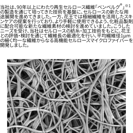
®
※1
当社は、90年以上にわたり再生セルロース繊維「ベンベルグ
」
の製造を通じて培ってきた技術を基盤に、セルロースの新たな用
途展開を進めてきました。一方、花王では極細繊維を活用したスキ
ンケアの提案を行っており、より手軽に使用できるよう、化粧品製剤
に配合可能な新たな繊維素材の検討を進めていました。こうした
ニーズを受け、当社はセルロースの紡糸・加工技術をもとに、花王
との評価・検討を通じて繊維長の最適化を行い、平均繊維径1μm
の細く均一な繊維からなる高機能セルロースマイクロファイバーを
開発しました。