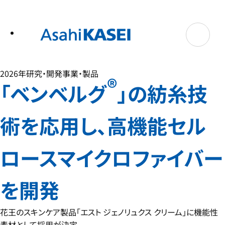
テ
ン
ツ
へ
ス
キ
ッ
プ
2026年
研究・開発
事業・製品
®
「ベンベルグ
」の紡糸技
術を応用し、高機能セル
ロースマイクロファイバー
を開発
花王のスキンケア製品「エスト ジェノリュクス クリーム」に機能性
素材として採用が決定