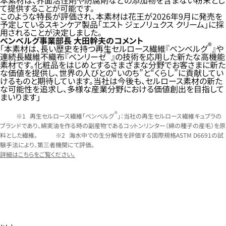
本素材は、界面活性剤や防腐剤などの添加物を含まない粉末とし
て提供することが可能です。
このような特長が評価され、本素材は花王が2026年9月に発売を
予定しているスキンケア製品「エスト ジェノリュクス クリーム」に採
用されることが決定しました。
ベンベルグ事業部長 大田幹夫のコメント
®
「本素材は、長い歴史を持つ再生セルロース繊維『ベンベルグ
』や
®
連続長繊維不織布『ベンリーゼ
』の技術を応用した新たな高機能
素材です。化粧品をはじめとするさまざまな分野でお客さまに新た
な価値を提供し、世界の人びとの“いのち”と“くらし”に貢献してい
けるものと期待しています。当社は今後も、セルロース素材の新た
な可能性を追求し、多様な産業分野における価値創出を目指して
まいります」
®
再生セルロース繊維「ベンベルグ
」：当社の再生セルロース繊維キュプラの
ブランドであり、綿実油を作る時の副産物であるコットンリンター（綿の種子の産毛）を原
料とした繊維。
海水中での生分解性を評価する国際規格ASTM D6691の試
験手法により、第三者機関にて評価。
詳細はこちらをご覧ください。