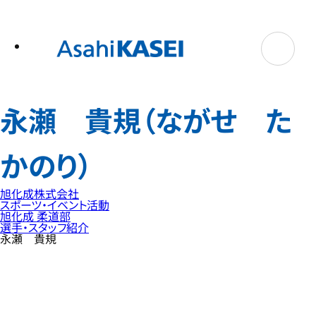
テ
ン
ツ
へ
ス
キ
ッ
プ
永瀬 貴規（ながせ た
かのり）
旭化成株式会社
スポーツ・イベント活動
旭化成 柔道部
選手・スタッフ紹介
永瀬 貴規