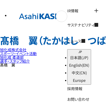
テ
ン
ツ
IR情報
へ
ス
キ
サステナビリティ
ッ
プ
髙橋 翼（たかはし つば
ニュース
旭化成株式会社
JP
スポーツ・イベント活動
旭化成 柔道部
日本語
(JP)
選手・スタッフ紹介
髙橋 翼
English
(EN)
中文
(CN)
Europe
採用情報
お問い合わせ