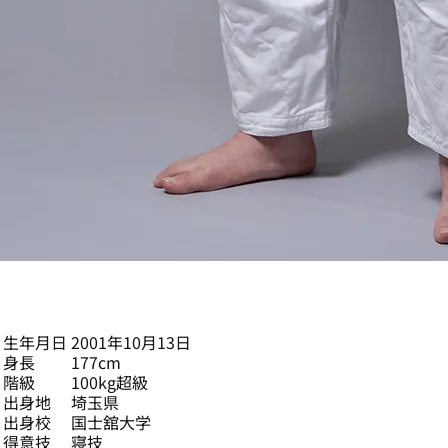
髙橋 翼
生年月日
2001年10月13日
身長
177cm
階級
100kg超級
出身地
埼玉県
出身校
国士舘大学
得意技
寝技