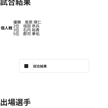
試合結果
優勝 尾原 琢仁
2位 垣田 恭兵
個人戦
3位 石内 裕貴
5位 郡司 拳佑
試合結果
出場選手