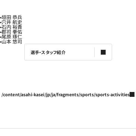
垣田 恭兵
穴井 航史
石内 裕貴
郡司 拳佑
尾原 琢仁
山本 悠司
選手・スタッフ紹介
/content/asahi-kasei/jp/ja/fragments/sports/sports-activities