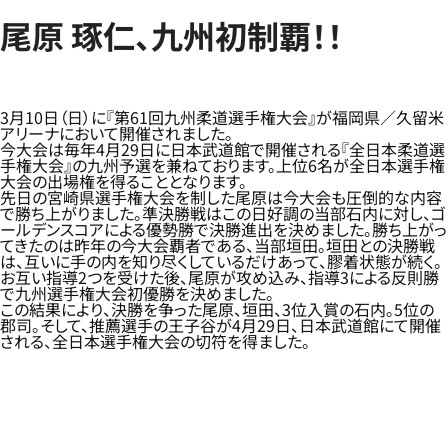
尾原 琢仁、九州初制覇！！
3月10日（日）に『第61回九州柔道選手権大会』が福岡県／久留米
アリーナにおいて開催されました。
今大会は毎年4月29日に日本武道館で開催される『全日本柔道選
手権大会』の九州予選を兼ねております。上位6名が全日本選手権
大会の出場権を得ることとなります。
先日の宮崎県選手権大会を制した尾原は今大会も圧倒的な内容
で勝ち上がりました。準決勝戦はこの日好調の当部石内に対し、ゴ
ールデンスコアによる優勢勝で決勝進出を決めました。勝ち上がっ
てきたのは昨年の今大会覇者である、当部垣田。垣田との決勝戦
は、互いに手の内を知り尽くしているだけあって、膠着状態が続く。
お互い指導2つを受けた後、尾原が攻め込み、指導3による反則勝
で九州選手権大会初優勝を決めました。
この結果により、決勝を争った尾原、垣田、3位入賞の石内。5位の
郡司。そして、推薦選手の王子谷が4月29日、日本武道館にて開催
される、全日本選手権大会の切符を得ました。