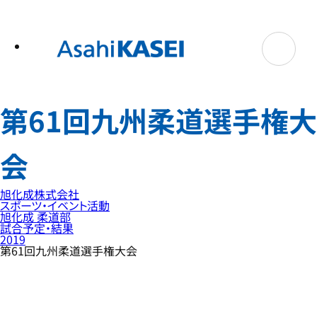
テ
ン
ツ
へ
ス
キ
ッ
プ
第61回九州柔道選手権大
会
旭化成株式会社
スポーツ・イベント活動
旭化成 柔道部
試合予定・結果
2019
第61回九州柔道選手権大会