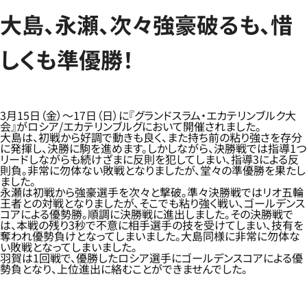
大島、永瀬、次々強豪破るも、惜
しくも準優勝！
3月15日（金）～17日（日）に『グランドスラム・エカテリンブルク大
会』がロシア/エカテリンブルグにおいて開催されました。
大島は、初戦から好調で動きも良く、また持ち前の粘り強さを存分
に発揮し、決勝に駒を進めます。しかしながら、決勝戦では指導1つ
リードしながらも続けざまに反則を犯してしまい、指導3による反
則負。非常に勿体ない敗戦となりましたが、堂々の準優勝を果たし
ました。
永瀬は初戦から強豪選手を次々と撃破。準々決勝戦ではリオ五輪
王者との対戦となりましたが、そこでも粘り強く戦い、ゴールデンス
コアによる優勢勝。順調に決勝戦に進出しました。その決勝戦で
は、本戦の残り3秒で不意に相手選手の技を受けてしまい、技有を
奪われ優勢負けとなってしまいました。大島同様に非常に勿体な
い敗戦となってしまいました。
羽賀は1回戦で、優勝したロシア選手にゴールデンスコアによる優
勢負となり、上位進出に絡むことができませんでした。