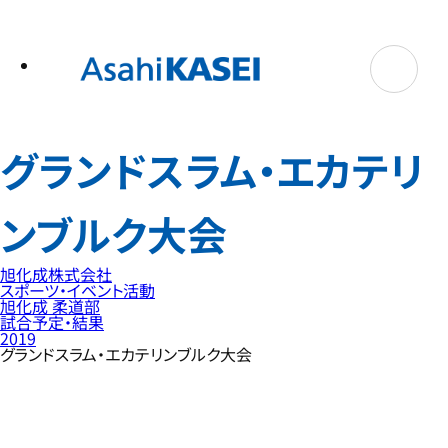
テ
ン
ツ
へ
ス
キ
ッ
プ
グランドスラム・エカテリ
ンブルク大会
旭化成株式会社
スポーツ・イベント活動
旭化成 柔道部
試合予定・結果
2019
グランドスラム・エカテリンブルク大会