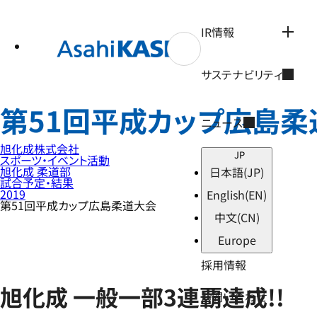
テ
ン
ツ
IR情報
へ
ス
キ
サステナビリティ
ッ
プ
第51回平成カップ広島柔
ニュース
旭化成株式会社
JP
スポーツ・イベント活動
旭化成 柔道部
日本語
(JP)
試合予定・結果
2019
English
(EN)
第51回平成カップ広島柔道大会
中文
(CN)
Europe
採用情報
旭化成 一般一部3連覇達成!!
お問い合わせ