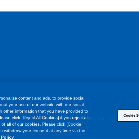
sonalize content and ads, to provide social
out your use of our website with our social
h other information that you have provided to
Cookie S
©
ase click [Reject All Cookies] if you reject all
Copyright
Asahi Kasei Corporation. All rights reserved
 of all of our cookies. Please click [Cookie
an withdraw your consent at any time via the
 Policy