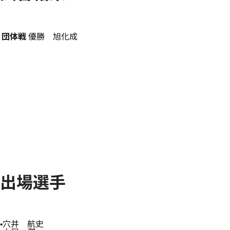
団体戦
優勝 旭化成
出場選手
穴井 航史