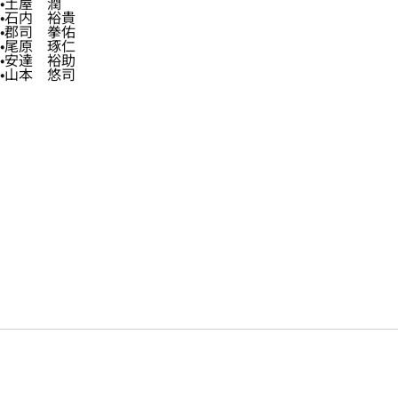
土屋 潤
石内 裕貴
郡司 拳佑
尾原 琢仁
安達 裕助
山本 悠司