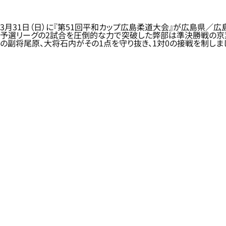
3月31日（日）に『第51回平和カップ広島柔道大会』が広島県／
予選リーグの2試合を圧倒的な力で突破した弊部は準決勝戦の京
の副将尾原、大将石内がその1点を守り抜き、1対0の接戦を制しま