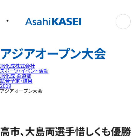
テ
ン
ツ
へ
ス
キ
ッ
プ
アジアオープン大会
旭化成株式会社
スポーツ・イベント活動
旭化成 柔道部
試合予定・結果
2019
アジアオープン大会
高市、大島両選手惜しくも優勝