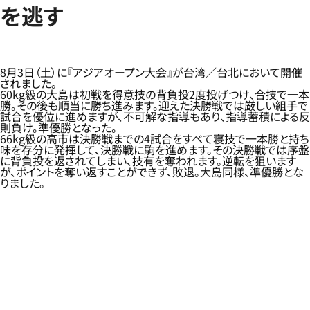
を逃す
8月3日（土）に『アジアオープン大会』が台湾／台北において開催
されました。
60kg級の大島は初戦を得意技の背負投2度投げつけ、合技で一本
勝。その後も順当に勝ち進みます。迎えた決勝戦では厳しい組手で
試合を優位に進めますが、不可解な指導もあり、指導蓄積による反
則負け。準優勝となった。
66kg級の高市は決勝戦までの4試合をすべて寝技で一本勝と持ち
味を存分に発揮して、決勝戦に駒を進めます。その決勝戦では序盤
に背負投を返されてしまい、技有を奪われます。逆転を狙います
が、ポイントを奪い返すことができず、敗退。大島同様、準優勝とな
りました。