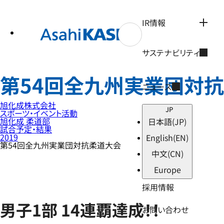
テ
ン
ツ
IR情報
へ
ス
キ
サステナビリティ
ッ
プ
第54回全九州実業団対
ニュース
旭化成株式会社
JP
スポーツ・イベント活動
旭化成 柔道部
日本語
(JP)
試合予定・結果
2019
English
(EN)
第54回全九州実業団対抗柔道大会
中文
(CN)
Europe
採用情報
男子1部 14連覇達成！！
お問い合わせ