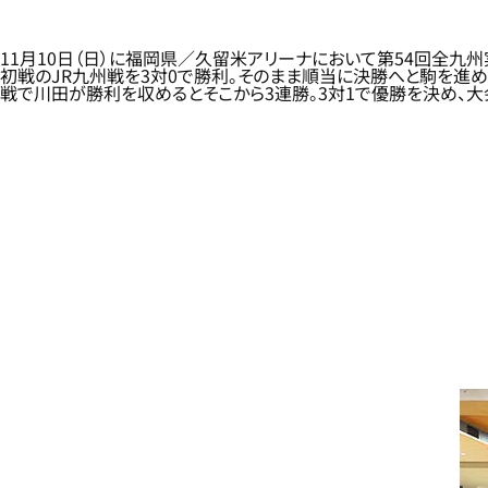
11月10日（日）に福岡県／久留米アリーナにおいて第54回全九
初戦のJR九州戦を3対0で勝利。そのまま順当に決勝へと駒を進
戦で川田が勝利を収めるとそこから3連勝。3対1で優勝を決め、大