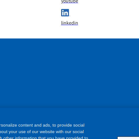
youtube
linkedin
sonalize content and ads, to provide social
out your use of our website with our social
h other information that you have provided to