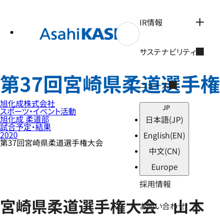
テ
ン
ツ
IR情報
へ
ス
キ
サステナビリティ
ッ
プ
第37回宮崎県柔道選手
ニュース
旭化成株式会社
JP
スポーツ・イベント活動
旭化成 柔道部
日本語
(JP)
試合予定・結果
2020
English
(EN)
第37回宮崎県柔道選手権大会
中文
(CN)
Europe
採用情報
宮崎県柔道選手権大会 山本 
お問い合わせ