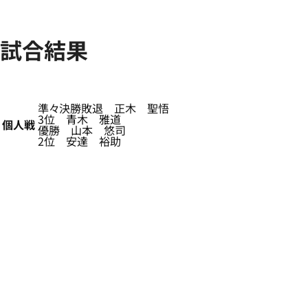
試合結果
準々決勝敗退 正木 聖悟
3位 青木 雅道
個人戦
優勝 山本 悠司
2位 安達 裕助