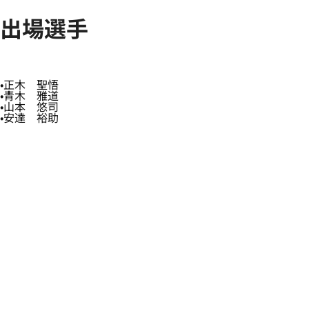
出場選手
正木 聖悟
青木 雅道
山本 悠司
安達 裕助