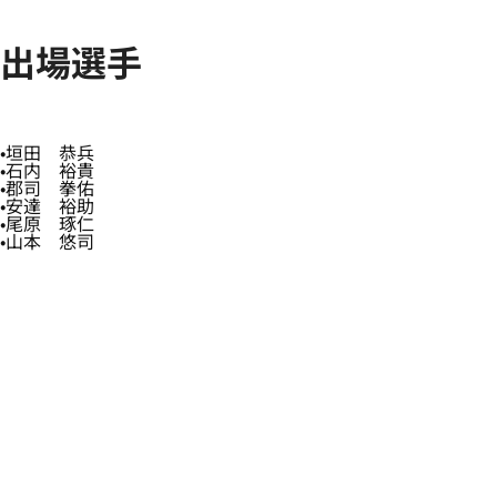
出場選手
垣田 恭兵
石内 裕貴
郡司 拳佑
安達 裕助
尾原 琢仁
山本 悠司