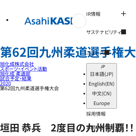
テ
ン
ツ
IR情報
へ
ス
キ
サステナビリティ
ッ
プ
第62回九州柔道選手権
ニュース
旭化成株式会社
JP
スポーツ・イベント活動
旭化成 柔道部
日本語
(JP)
試合予定・結果
2020
English
(EN)
第62回九州柔道選手権大会
中文
(CN)
Europe
採用情報
垣田 恭兵 2度目の九州制覇！！
お問い合わせ