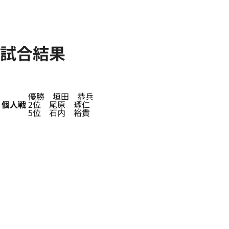
試合結果
優勝 垣田 恭兵
個人戦
2位 尾原 琢仁
5位 石内 裕貴