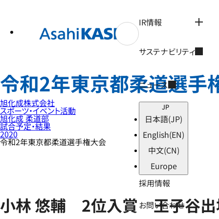
テ
ン
ツ
IR情報
へ
ス
キ
サステナビリティ
ッ
プ
令和2年東京都柔道選手
ニュース
旭化成株式会社
JP
スポーツ・イベント活動
旭化成 柔道部
日本語
(JP)
試合予定・結果
2020
English
(EN)
令和2年東京都柔道選手権大会
中文
(CN)
Europe
採用情報
小林 悠輔 2位入賞 王子谷
お問い合わせ