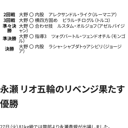
2回戦
大野 〇 内股 アレクサンドル・ライク（ルーマニア）
3回戦
大野 〇 横四方固め ビラル・チログル（トルコ）
準々決
大野 〇 合わせ技 ルスタム・オルジョフ（アゼルバイジ
勝
ャン）
大野 〇 指導3 ツォグバートル・ツェンドオチル（モンゴ
準決勝
ル）
大野 〇 内股 ラシャ・シャブダトゥアシビリ（ジョージ
決勝
ア）
永瀬 リオ五輪のリベンジ果たす
優勝
27日（火）81kg級では弊部より永瀬貴規が出場しました。