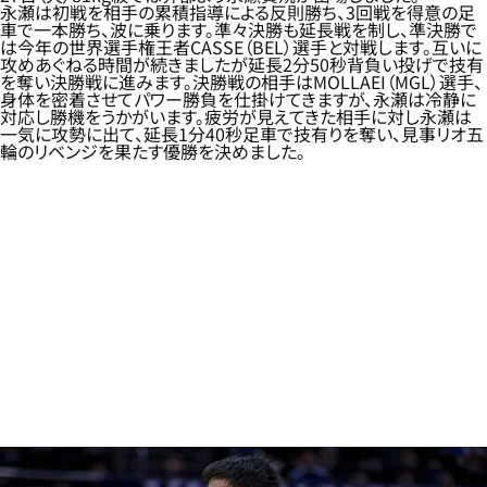
永瀬は初戦を相手の累積指導による反則勝ち、3回戦を得意の足
車で一本勝ち、波に乗ります。準々決勝も延長戦を制し、準決勝で
は今年の世界選手権王者CASSE（BEL）選手と対戦します。互いに
攻めあぐねる時間が続きましたが延長2分50秒背負い投げで技有
を奪い決勝戦に進みます。決勝戦の相手はMOLLAEI（MGL）選手、
身体を密着させてパワー勝負を仕掛けてきますが、永瀬は冷静に
対応し勝機をうかがいます。疲労が見えてきた相手に対し永瀬は
一気に攻勢に出て、延長1分40秒足車で技有りを奪い、見事リオ五
輪のリベンジを果たす優勝を決めました。