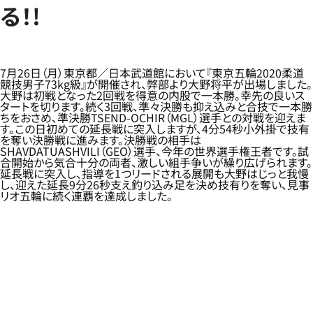
る！!
7月26日（月）東京都／日本武道館において『東京五輪2020柔道
競技男子73kg級』が開催され、弊部より大野将平が出場しました。
大野は初戦となった2回戦を得意の内股で一本勝。幸先の良いス
タートを切ります。続く3回戦、準々決勝も抑え込みと合技で一本勝
ちをおさめ、準決勝TSEND-OCHIR（MGL）選手との対戦を迎えま
す。この日初めての延長戦に突入しますが、4分54秒小外掛で技有
を奪い決勝戦に進みます。決勝戦の相手は
SHAVDATUASHVILI（GEO）選手、今年の世界選手権王者です。試
合開始から気合十分の両者、激しい組手争いが繰り広げられます。
延長戦に突入し、指導を1つリードされる展開も大野はじっと我慢
し、迎えた延長9分26秒支え釣り込み足を決め技有りを奪い、見事
リオ五輪に続く連覇を達成しました。