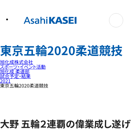
テ
ン
ツ
へ
ス
キ
ッ
プ
東京五輪2020柔道競技
旭化成株式会社
スポーツ・イベント活動
旭化成 柔道部
試合予定・結果
2021
東京五輪2020柔道競技
大野 五輪２連覇の偉業成し遂げ