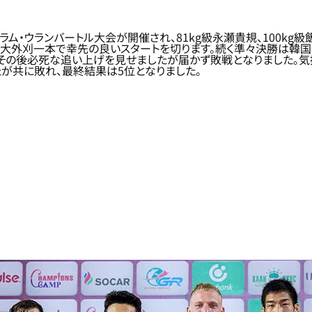
スラム・ウランバートル大会が開催され、81kg級永瀬貴規、100kg
を大外刈一本で幸先の良いスタートを切ります。続く準々決勝は韓
、その後必死な追い上げを見せましたが届かず敗戦となりました。
が共に敗れ、最終結果は5位となりました。