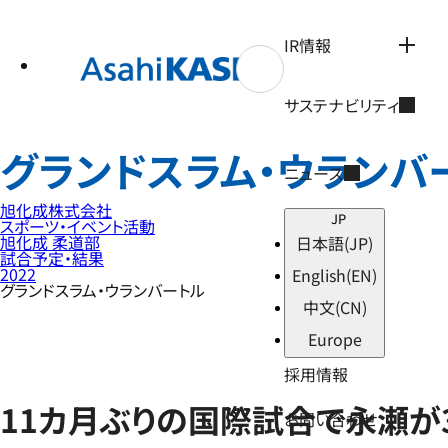
テ
ン
ツ
IR情報
へ
ス
キ
サステナビリティ
ッ
プ
グランドスラム・ウランバ
ニュース
旭化成株式会社
JP
スポーツ・イベント活動
旭化成 柔道部
日本語
(JP)
試合予定・結果
2022
English
(EN)
グランドスラム・ウランバートル
中文
(CN)
Europe
採用情報
11カ月ぶりの国際試合で永瀬が
お問い合わせ