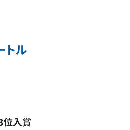
ートル
3位入賞