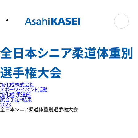
テ
ン
ツ
へ
ス
キ
ッ
プ
全日本シニア柔道体重別
選手権大会
旭化成株式会社
スポーツ・イベント活動
旭化成 柔道部
試合予定・結果
2023
全日本シニア柔道体重別選手権大会