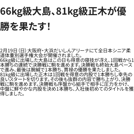
66kg級大島、81kg級正木が優
勝を果たす！
2月19日（日）大阪府・大浜だいしんアリーナにて全日本シニア柔
道体重別選手権大会が開催されました。
66kg級に出場した大島はこの日も得意の寝技が冴え、1回戦から1
本勝ちの連続で決勝戦に駒を進めます。決勝戦も終始大島ペース
で進み、最後は腕緘で1本勝ち、貫禄の優勝を果たしました。
81kg級に出場した正木は1回戦を得意の内股で1本勝ちし幸先の
良いスタートを切ります。その後も抜群の内容で勝ち上がり、決勝
戦に駒を進めます。決勝戦も序盤から組手で相手に圧力をかけ、
中盤に鮮やかな内股を決め1本勝ち、入社後初めてのタイトルを獲
得しました。