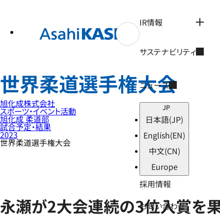
テ
ン
ツ
IR情報
へ
ス
キ
サステナビリティ
ッ
プ
世界柔道選手権大会
ニュース
旭化成株式会社
JP
スポーツ・イベント活動
旭化成 柔道部
日本語
(JP)
試合予定・結果
2023
English
(EN)
世界柔道選手権大会
中文
(CN)
Europe
採用情報
永瀬が2大会連続の3位入賞を
お問い合わせ