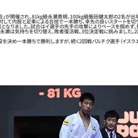
会」が開催され、81kg級永瀬貴規、100kg級飯田健太郎の2名が出
）に対して内股と足車による合技で一本勝ち、幸先の良いスタートを
戦となりました。試合はイ選手の先手の攻撃によりペースを掴めず、
永瀬は気持ちを切り替え、敗者復活戦、3位決定戦に挑みました。
投を決め一本勝ちで勝利しますが、続く2回戦パルチク選手（イスラエ