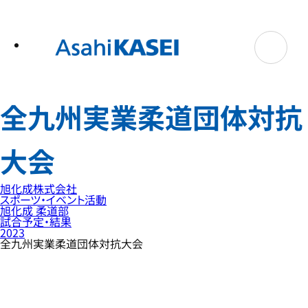
テ
ン
ツ
へ
ス
キ
ッ
プ
全九州実業柔道団体対抗
大会
旭化成株式会社
スポーツ・イベント活動
旭化成 柔道部
試合予定・結果
2023
全九州実業柔道団体対抗大会