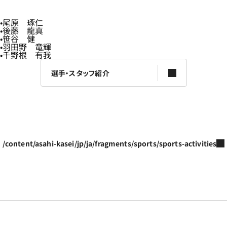
尾原 琢仁
後藤 龍真
笹谷 健
羽田野 竜輝
千野根 有我
選手・スタッフ紹介
/content/asahi-kasei/jp/ja/fragments/sports/sports-activities