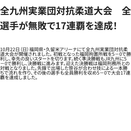
全九州実業団対抗柔道大会 全
選手が無敗で17連覇を達成！
10月22日（日）福岡県・久留米アリーナにて全九州実業団対抗柔
道大会が開催されました。 初戦となった福岡拘置所戦を5－0で勝
利し、幸先の良いスタートを切ります。続く準決勝戦もJR九州に5
－0で勝利し、決勝戦に進みます。迎えた決勝戦は福岡刑務所との
対戦となりました。先鋒で出場した笹谷が合わせ技による一本勝
ちで流れを作り、その後の選手も全員勝利を収め5－0で大会17連
覇を達成しました。