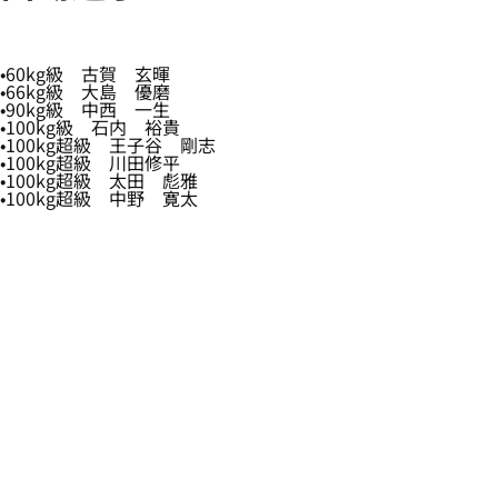
60kg級 古賀 玄暉
66kg級 大島 優磨
90kg級 中西 一生
100kg級 石内 裕貴
100kg超級 王子谷 剛志
100kg超級 川田修平
100kg超級 太田 彪雅
100kg超級 中野 寛太