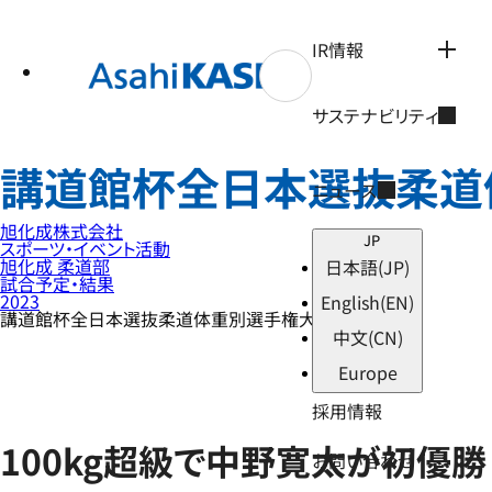
テ
ン
ツ
IR情報
へ
ス
キ
サステナビリティ
ッ
プ
講道館杯全日本選抜柔道
ニュース
旭化成株式会社
JP
スポーツ・イベント活動
旭化成 柔道部
日本語
(JP)
試合予定・結果
2023
English
(EN)
講道館杯全日本選抜柔道体重別選手権大会
中文
(CN)
Europe
採用情報
100kg超級で中野寛太が初優勝
お問い合わせ