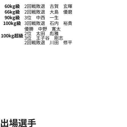
60kg級
2回戦敗退 古賀 玄暉
66kg級
2回戦敗退 大島 優磨
90kg級
3位 中西 一生
100kg級
3回戦敗退 石内 裕貴
優勝 中野 寛太
2位 太田 彪雅
100kg超級
3位 王子谷 剛志
2回戦敗退 川田 修平
出場選手