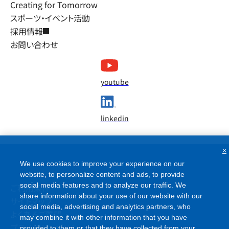
Creating for Tomorrow
スポーツ・イベント活動
採用情報
お問い合わせ
youtube
linkedin
×
We use cookies to improve your experience on our
website, to personalize content and ads, to provide
social media features and to analyze our traffic. We
ご利用条件
share information about your use of our website with our
サイトマップ
social media, advertising and analytics partners, who
may combine it with other information that you have
よくあるご質問
provided to them or that they have collected from your
プライバシーポリシー