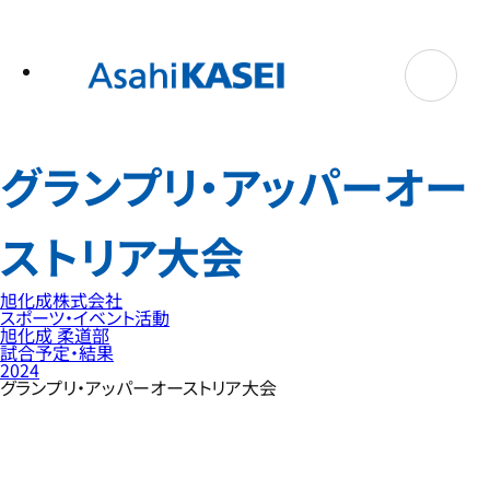
テ
ン
ツ
へ
ス
キ
ッ
プ
グランプリ・アッパーオー
ストリア大会
旭化成株式会社
スポーツ・イベント活動
旭化成 柔道部
試合予定・結果
2024
グランプリ・アッパーオーストリア大会