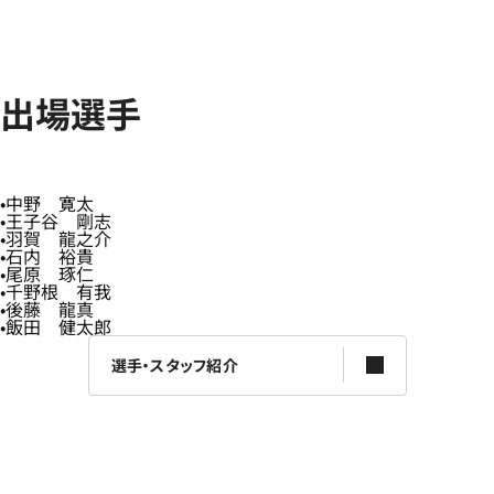
出場選手
中野 寛太
王子谷 剛志
羽賀 龍之介
石内 裕貴
尾原 琢仁
千野根 有我
後藤 龍真
飯田 健太郎
選手・スタッフ紹介