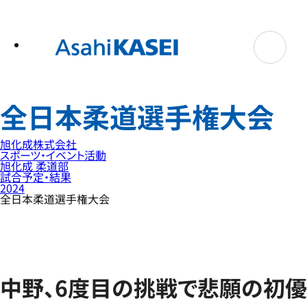
テ
ン
ツ
へ
ス
キ
ッ
プ
全日本柔道選手権大会
旭化成株式会社
スポーツ・イベント活動
旭化成 柔道部
試合予定・結果
2024
全日本柔道選手権大会
中野、6度目の挑戦で悲願の初優