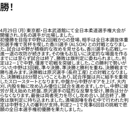
勝！
4月29日（月）東京都・日本武道館にて全日本柔道選手権大会が
開催され、8名の選手が出場しました。
初優勝を目指す中野は2回戦からの登場、相手は全日本選抜体重
別選手権で苦杯を喫した香川選手（ALSOK）との対戦となりまし
た。試合は中野が積極的な攻めを見せるも、香川選手も応戦し一
進一退の攻防が続きます。その後もお互いに決定的な場面を作る
までには至らず試合は終了、勝敗は旗判定に委ねられました。判
定は2－1で中野、僅差で初戦を突破しました。この勝利で勢いが
ついた中野は3回戦、準々決勝、準決勝と勝利を重ね、決勝戦まで
勝ち進みます。決勝戦は原沢選手（長府工産）との対戦となりまし
た。決勝戦は8分間ということもあり、試合序盤は共に組手を重視
したスロースタートとなります。中盤から中野がギアを上げ、大内
刈、内股を軸に攻め込み優位に試合を進めます。しかし、中野に疲
労が見え始めた終盤、原沢選手の猛烈な反撃を受け、勝負は分か
らなくなります。最後は両者死力を尽くし攻め合い、試合終了。勝
敗は旗判定に持ち込まれました。満場固唾を呑む中で行われた判
定は中野を2人の審判が支持。判定2－1で見事6回目の挑戦で悲
願の全日本選手権初優勝を果たしました。