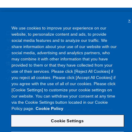
×
We use cookies to improve your experience on our
ご利用条件
website, to personalize content and ads, to provide
サイトマップ
social media features and to analyze our traffic. We
share information about your use of our website with our
よくあるご質問
social media, advertising and analytics partners, who
プライバシーポリシー
may combine it with other information that you have
情報セキュリティポリシー
provided to them or that they have collected from your
クッキーポリシー
use of their services. Please click [Reject All Cookies] if
you reject all cookies. Please click [Accept All Cookies] if
ソーシャルメディアポリシー
you agree with the use of all of our cookies. Please click
[Cookie Settings] to customize your cookie settings on
our website. You can withdraw your consent at any time
via the Cookie Settings button located in our Cookie
©
Policy page.
Cookie Policy
Copyright
Asahi Kasei Corporation. All rights reserved
Cookie Settings