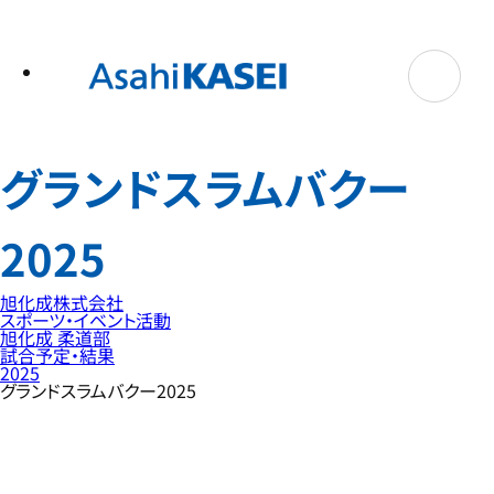
テ
ン
ツ
へ
ス
キ
ッ
プ
グランドスラムバクー
2025
旭化成株式会社
スポーツ・イベント活動
旭化成 柔道部
試合予定・結果
2025
グランドスラムバクー2025