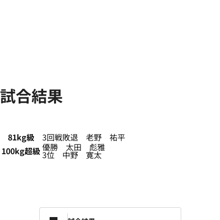
試合結果
81kg級
3回戦敗退 老野 祐平
優勝 太田 彪雅
100kg超級
3位 中野 寛太