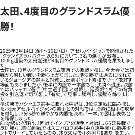
太田、4度目のグランドスラム優
勝！
2025年2月14日（金）～16日（日）、アゼルバイジャンで開催された
「グランドスラムバクー 2025」において、3名の選手が出場し、
100kg超級の太田彪雅が4度目のグランドスラム優勝を果たしまし
た。
太田は、12月のグランドスラム東京での敗戦を糧に、今大会では初
戦から厳しい戦いを勝ち上がりました。準決勝では過去に敗れて
いるジョージアの選手と対戦し、反則ポイント累積でリードを許す
場面もありましたが、後半に内股で一本勝ちし、決勝へ進出。決勝
ではバシャエフ選手（中立選手団）と対戦し、延長戦で相手の背負
投を引込返で切り返し、「有効」で見事に勝利し、優勝を飾りまし
た。
準決勝でバシャエフ選手に敗れた中野は、3位決定戦に臨みまし
た。地元アゼルバイジャンの選手との対戦では、冷静に相手の攻撃
を対処し、2分5秒で鮮やかな内股を決め、「一本」で勝利。表彰台
を確保しました。
81kg級の老野は、2回戦でイタリアの選手と対戦し、GS延長戦で
反則勝ち。続く3回戦ではスロパロフ選手（中立選手団）に指導ポイ
ントでリードしていたものの、残り50秒で小外刈「技あり」を失い、