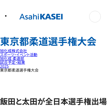
テ
ン
ツ
へ
ス
キ
ッ
プ
東京都柔道選手権大会
旭化成株式会社
スポーツ・イベント活動
旭化成 柔道部
試合予定・結果
2025
東京都柔道選手権大会
飯田と太田が全日本選手権出場