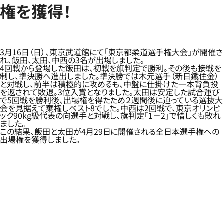
権を獲得！
3月16日（日）、東京武道館にて「東京都柔道選手権大会」が開催さ
れ、飯田、太田、中西の3名が出場しました。
4回戦から登場した飯田は、初戦を旗判定で勝利。その後も接戦を
制し、準決勝へ進出しました。準決勝では木元選手（新日鐵住金）
と対戦し、前半は積極的に攻めるも、中盤に仕掛けた一本背負投
を返されて敗退。3位入賞となりました。太田は安定した試合運び
で5回戦を勝利後、出場権を得たため２週間後に迫っている選抜大
会を見据えて棄権しベスト8でした。中西は2回戦で、東京オリンピ
ック90kg級代表の向選手と対戦し、旗判定「1－2」で惜しくも敗れ
ました。
この結果、飯田と太田が4月29日に開催される全日本選手権への
出場権を獲得しました。