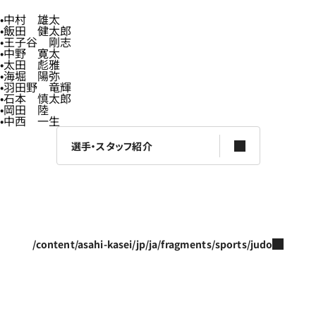
中村 雄太
飯田 健太郎
王子谷 剛志
中野 寛太
太田 彪雅
海堀 陽弥
羽田野 竜輝
石本 慎太郎
岡田 陸
中西 一生
選手・スタッフ紹介
/content/asahi-kasei/jp/ja/fragments/sports/judo