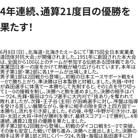
4年連続、通算21度目の優勝を
果たす！
6月8日（日）、北海道・北海きたえーるにて「第75回全日本実業柔
道団体対抗大会」が開催されました。1951年に創設された本大会
は、全国から100以上のチームが参加する伝統ある団体戦であり、
実業団日本一の座をかけて熱戦が繰り広げられています。本年は
男子第1部・第2部に各1チームが出場しました。
男子第1部は2回戦から登場し、初戦の日本エースサポート戦を4
－0で勝ち上がり、準決勝は日本製鉄と対戦しました。先鋒・中村
が森田選手に体落で一本勝ちして先制すると、その1点を守り切っ
て1－0の接戦を制し、決勝へと駒を進めました。決勝の相手はパ
ーク24。先鋒・飯田はウルフ選手に大内刈で「技あり」を奪われて
敗れましたが、次鋒・王子谷（主将）が田嶋選手に対し、序盤は指導
を受ける苦しい展開ながら、後半に相手の隙を突き上四方固で一
本勝ちし流れを引き戻しました。その後、中堅・中野が引き分け、副
将・太田と大将・中村が勝利を挙げ、最終スコア3－1で勝利し、4年
連続、通算21度目の優勝を果たしました。
男子第2部も2回戦から登場し、初戦のダイコロ戦を5－0で突破。
その後も安定した戦いで勝ち進み、決勝へと進出しました。決勝の
相手は男子第1部と同じくパーク24。先鋒・海堀は島田選手に対