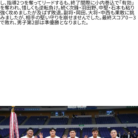
し、指導2つを奪ってリードするも、終了間際に小内巻込で「有効」
を奪われ、惜しくも逆転負け。続く次鋒・羽田野、中堅・石本も粘り
強く攻めましたが及ばず敗退。副将・岡田、大将・中西も果敢に挑
みましたが、相手の堅い守りを崩せませんでした。最終スコア0－3
で敗れ、男子第2部は準優勝となりました。