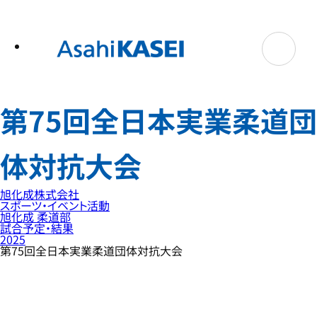
テ
ン
ツ
へ
ス
キ
ッ
プ
第75回全日本実業柔道団
体対抗大会
旭化成株式会社
スポーツ・イベント活動
旭化成 柔道部
試合予定・結果
2025
第75回全日本実業柔道団体対抗大会