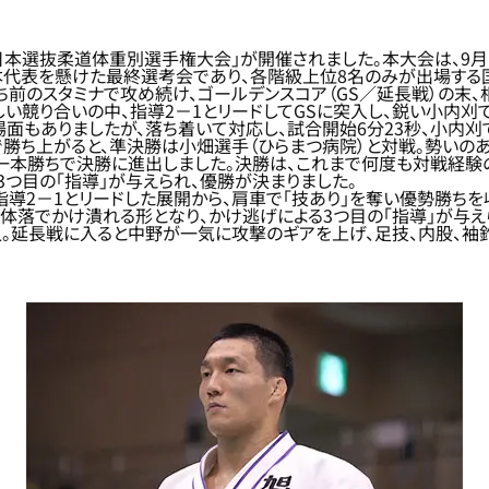
6年全日本選抜柔道体重別選手権大会」が開催されました。本大会は、
本代表を懸けた最終選考会であり、各階級上位8名のみが出場する
ち前のスタミナで攻め続け、ゴールデンスコア（GS／延長戦）の末
しい競り合いの中、指導2－1とリードしてGSに突入し、鋭い小内刈
面もありましたが、落ち着いて対応し、試合開始6分23秒、小内刈
勝で勝ち上がると、準決勝は小畑選手（ひらまつ病院）と対戦。勢い
る一本勝ちで決勝に進出しました。決勝は、これまで何度も対戦経験
3つ目の「指導」が与えられ、優勝が決まりました。
は指導2－1とリードした展開から、肩車で「技あり」を奪い優勢勝
体落でかけ潰れる形となり、かけ逃げによる3つ目の「指導」が与え
入。延長戦に入ると中野が一気に攻撃のギアを上げ、足技、内股、袖