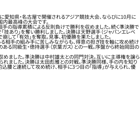
9月に愛知県・名古屋で開催されるアジア競技大会、ならびに10月に
国内最高峰の大会です。
、相手の指導累積による反則負けで勝利を収めました。続く準決勝で
で「技あり」を奪い勝利しました。決勝は天野選手（ジャパンエレベ
で崩して「有効」を奪取。見事、初優勝を果たしました。
のある相手の組み手に苦しみながらも、得意の担ぎ技を軸に攻め続け
のある同級生・徳持選手（京葉ガス）との一戦。序盤から終始岡田の
ちを収めました。準決勝は中村雄太との同門対決。互いに主導権を譲ら
られました。決勝は太田彪雅との対戦。準決勝同様、手の内を知り
釣込腰と連続して攻め続け、相手に3つ目の「指導」が与えられ、優