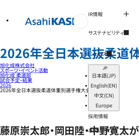
テ
ン
ツ
IR情報
へ
ス
キ
サステナビリティ
ッ
プ
2026年全日本選抜柔道
ニュース
旭化成株式会社
JP
スポーツ・イベント活動
旭化成 柔道部
日本語
(JP)
試合予定・結果
2026
English
(EN)
2026年全日本選抜柔道体重別選手権大会
中文
(CN)
Europe
採用情報
藤原崇太郎・岡田陸・中野寛太が
お問い合わせ