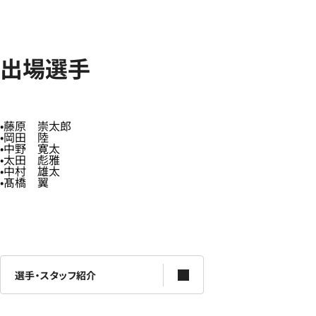
出場選手
藤原 崇太郎
岡田 陸
中野 寛太
太田 彪雅
中村 雄太
髙橋 翼
選手・スタッフ紹介