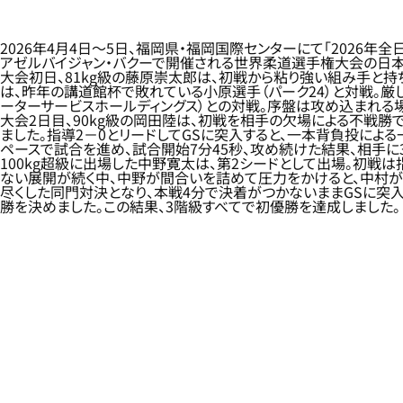
2026年4月4日～5日、福岡県・福岡国際センターにて「202
アゼルバイジャン・バクーで開催される世界柔道選手権大会の日
大会初日、81kg級の藤原崇太郎は、初戦から粘り強い組み手と持
は、昨年の講道館杯で敗れている小原選手（パーク24）と対戦。厳
ーターサービスホールディングス）との対戦。序盤は攻め込まれる場
大会2日目、90kg級の岡田陸は、初戦を相手の欠場による不戦
ました。指導2－0とリードしてGSに突入すると、一本背負投によ
ペースで試合を進め、試合開始7分45秒、攻め続けた結果、相手に
100kg超級に出場した中野寛太は、第2シードとして出場。初戦
ない展開が続く中、中野が間合いを詰めて圧力をかけると、中村が
尽くした同門対決となり、本戦4分で決着がつかないままGSに突
勝を決めました。この結果、3階級すべてで初優勝を達成しました。