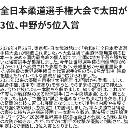
全日本柔道選手権大会で太田が
3位、中野が5位入賞
2026年4月26日、東京都・日本武道館にて「令和8年全日本柔道選
手権大会」が開催されました。本大会は男子柔道体重無差別の日
本一を決める国内最高峰の個人戦です。全国の地方予選を勝ち抜
いた強豪選手が集結しました。今年は世界選手権の開催時期が6
月から10月へ変更された影響もあり、最軽量級から最重量級ま
で、各階級の世界選手権日本代表選手9名のうち6名が出場。階級
を越えたハイレベルな熱戦が繰り広げられました。
2021年以来の優勝を目指す太田彪雅は2回戦から登場しました。
試合中盤、膝車で「技あり」を奪うと、そのまま横四方固で抑え込
み、合わせ技による一本勝ちを収めました。続く3回戦は、これまで
何度も対戦経験のある影浦選手（日本中央競馬会）との一戦とな
りました。組み手で優位に試合を進めながらも決定打を欠き、相手
の奇襲的な技に苦しむ展開となりましたが、後半は内股や払腰で
粘り強く攻め続け、旗判定2-1で勝利しました。準々決勝では得意
の寝技に持ち込み崩袈裟固で一本勝ちを収め、準決勝では田嶋選
手（パーク24／2026年世界選手権90kg級日本代表）と対戦。互角
の攻防が続きましたが、わずかに相手の攻撃が優勢と判断され、旗
判定1-2で惜敗し、3位入賞となりました。