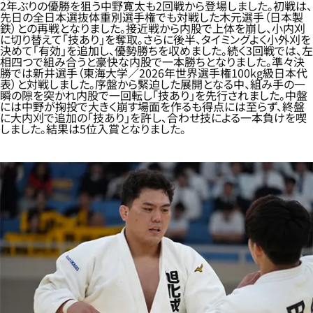
2年ぶりの優勝を狙う中野寛太も2回戦から登場しました。初戦は、
先日の全日本選抜体重別選手権でも対戦した木元選手（日本製
鉄）との再戦となりました。接近戦から内股で上体を崩し、小内刈
に切り替えて「技あり」を奪取。さらに後半、タイミングよく小外刈を
決めて「有効」を追加し、優勢勝ちを収めました。続く3回戦では、左
相四つで組み合うと豪快な内股で一本勝ちとなりました。準々決
勝では新井選手（東海大学／2026年世界選手権100kg級日本代
表）と対戦しました。序盤から緊迫した展開となる中、組み手の一
瞬の隙を突かれ内股で一回転し「技あり」を先行されました。中盤
には中野が掬投で大きく崩す場面を作るも得点には至らず、終盤
に大内刈で追加の「技あり」を許し、合わせ技による一本負けを喫
しました。結果は5位入賞となりました。