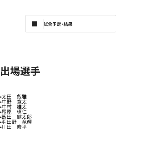
試合予定・結果
出場選手
太田 彪雅
中野 寛太
中村 雄太
尾原 琢仁
飯田 健太郎
羽田野 竜輝
川田 修平