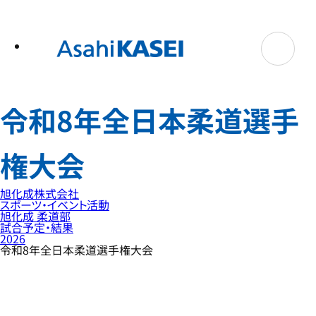
テ
ン
ツ
へ
ス
キ
ッ
プ
令和8年全日本柔道選手
権大会
旭化成株式会社
スポーツ・イベント活動
旭化成 柔道部
試合予定・結果
2026
令和8年全日本柔道選手権大会