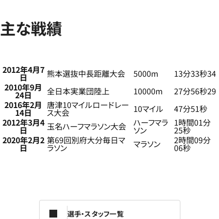
主な戦績
2012年4月7
熊本選抜中長距離大会
5000m
13分33秒34
日
2010年9月
全日本実業団陸上
10000m
27分56秒29
24日
2016年2月
唐津10マイルロードレー
10マイル
47分51秒
14日
ス大会
2012年3月4
ハーフマラ
1時間01分
玉名ハーフマラソン大会
日
ソン
25秒
2020年2月2
第69回別府大分毎日マ
2時間09分
マラソン
日
ラソン
06秒
選手・スタッフ一覧