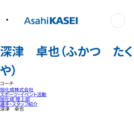
テ
ン
ツ
へ
ス
キ
ッ
プ
深津 卓也（ふかつ たく
や）
コーチ
旭化成株式会社
スポーツ・イベント活動
旭化成 陸上部
選手・スタッフ紹介
深津 卓也