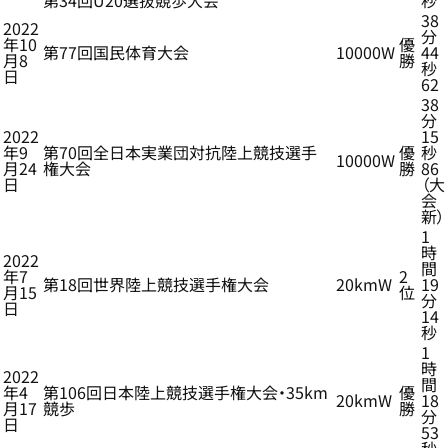
第34回U20選抜競歩大会
秒
38
2022
分
年10
優
第77回国民体育大会
10000W
44
月8
勝
秒
日
62
38
分
2022
15
年9
第70回全日本実業団対抗陸上競技選手
優
秒
10000W
月24
権大会
勝
86
日
（大
会
新）
1
時
2022
間
年7
2
第18回世界陸上競技選手権大会
20kmW
19
月15
位
分
日
14
秒
1
時
2022
間
年4
第106回日本陸上競技選手権大会・35km
優
20kmW
18
月17
競歩
勝
分
日
53