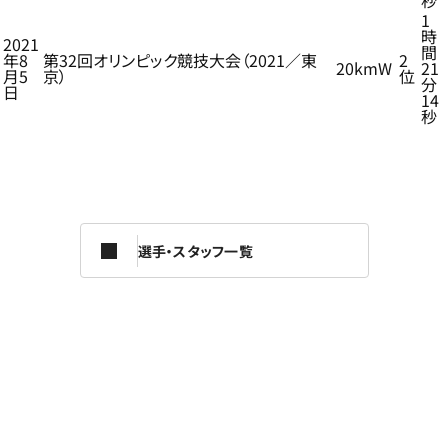
秒
1
時
2021
間
年8
第32回オリンピック競技大会（2021／東
2
20kmW
21
月5
京）
位
分
日
14
秒
選手・スタッフ一覧