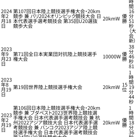
時
間
2024
第107回日本陸上競技選手権大会・20km
16
年2
競歩 兼 パリ2024オリンピック競技大会 日
優
分
20kmW
月18
本代表選手選考競技会 第35回U20選抜
勝
51
日
競歩大会
秒
（大
会
新）
38
2023
分
年9
第71回全日本実業団対抗陸上競技選手
優
10000W
46
月23
権大会
勝
秒
日
81
1
時
2023
間
年8
15
第19回世界陸上競技選手権大会
20kmW
19
月19
位
分
日
44
秒
第106回日本陸上競技選手権大会・20km
1
競歩 兼 ブダペスト2023世界陸上競技選
時
2023
手権大会 日本代表選手選考競技会 兼 杭
間
年2
優
州2022アジア競技大会 日本代表選手選
20kmW
18
月19
勝
考競技会 兼 バンコク2023アジア陸上競
分
日
技選手権大会 日本代表選手選考競技会
36