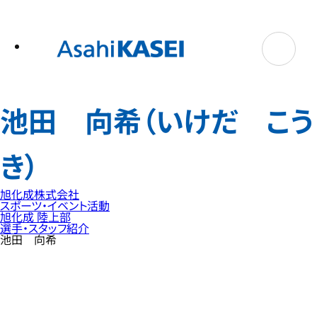
テ
ン
ツ
へ
ス
キ
ッ
プ
池田 向希（いけだ こう
き）
旭化成株式会社
スポーツ・イベント活動
旭化成 陸上部
選手・スタッフ紹介
池田 向希