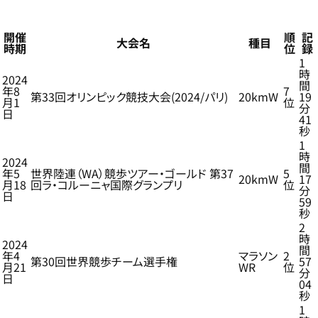
開催
順
記
大会名
種目
時期
位
録
1
時
2024
間
年8
7
第33回オリンピック競技大会(2024/パリ)
20kmW
19
月1
位
分
日
41
秒
1
時
2024
間
年5
世界陸連（WA）競歩ツアー・ゴールド 第37
5
20kmW
17
月18
回ラ・コルーニャ国際グランプリ
位
分
日
59
秒
2
時
2024
間
年4
マラソン
2
第30回世界競歩チーム選手権
57
月21
WR
位
分
日
04
秒
1