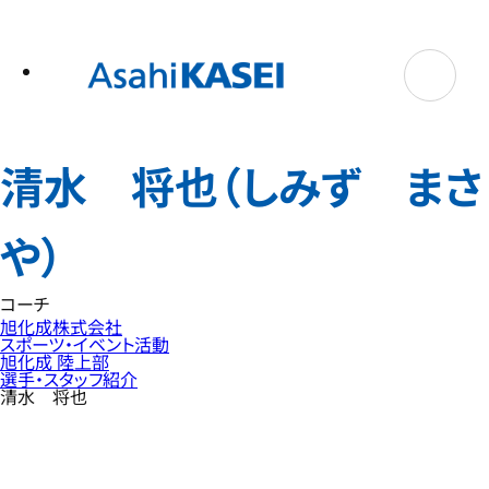
テ
ン
ツ
へ
ス
キ
ッ
プ
清水 将也（しみず まさ
や）
コーチ
旭化成株式会社
スポーツ・イベント活動
旭化成 陸上部
選手・スタッフ紹介
清水 将也