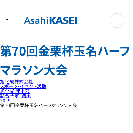
テ
ン
ツ
へ
ス
キ
ッ
プ
第70回金栗杯玉名ハーフ
マラソン大会
旭化成株式会社
スポーツ・イベント活動
旭化成 陸上部
試合予定・結果
2019
第70回金栗杯玉名ハーフマラソン大会