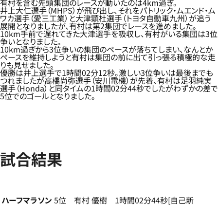
有村を含む先頭集団のレースが動いたのは4km過ぎ。
井上大仁選手（MHPS）が飛び出し、それをパトリック・ムエンド・ム
ワカ選手（愛三工業）と大津顕杜選手（トヨタ自動車九州）が追う
展開となりましたが、有村は第2集団でレースを進めました。
10km手前で遅れてきた大津選手を吸収し、有村がいる集団は3位
争いとなりました。
10km過ぎから3位争いの集団のペースが落ちてしまい、なんとか
ペースを維持しようと有村は集団の前に出て引っ張る積極的な走
りも見せました。
優勝は井上選手で1時間02分12秒。激しい3位争いは最後までも
つれましたが高橋尚弥選手（安川電機）が先着、有村は足羽純実
選手（Honda）と同タイムの1時間02分44秒でしたがわずかの差で
5位でのゴールとなりました。
試合結果
ハーフマラソン
5位 有村 優樹 1時間02分44秒[自己新