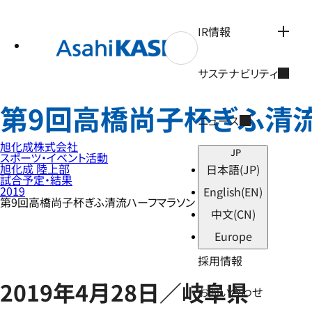
テ
ン
ツ
IR情報
へ
ス
キ
サステナビリティ
ッ
プ
第9回高橋尚子杯ぎふ清
ニュース
旭化成株式会社
JP
スポーツ・イベント活動
旭化成 陸上部
日本語
(JP)
試合予定・結果
2019
English
(EN)
第9回高橋尚子杯ぎふ清流ハーフマラソン
中文
(CN)
Europe
採用情報
2019年4月28日／岐阜県
お問い合わせ