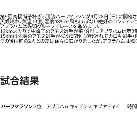
第9回高橋尚子杯ぎふ清流ハーフマラソンが4月28日（日）に開催
天候晴れ、気温13度、湿度48％で風もほぼない絶好のコンディショ
アブラハムは先頭グループでレースを進めました。
13kmあたりで中電工のアモス選手が飛び出し、アブラハムは第2
15kmは先頭のアモス選手が43分05秒、10秒遅れてカロキ選手（
その後は前の2人との差は徐々に広がりましたが、アブラハムは残り
試合結果
ハーフマラソン
3位 アブラハム キャプシス キプヤティチ 1時間