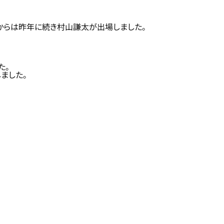
成からは昨年に続き村山謙太が出場しました。
た。
しました。