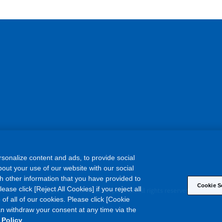
sonalize content and ads, to provide social
out your use of our website with our social
h other information that you have provided to
Cookie S
©
ase click [Reject All Cookies] if you reject all
Copyright
Asahi Kasei Corporation. All rights reserved
 of all of our cookies. Please click [Cookie
an withdraw your consent at any time via the
 Policy