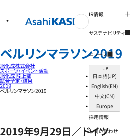
テ
ン
ツ
IR情報
へ
ス
キ
サステナビリティ
ッ
プ
ベルリンマラソン2019
ニュース
旭化成株式会社
JP
スポーツ・イベント活動
旭化成 陸上部
日本語
(JP)
試合予定・結果
2019
English
(EN)
ベルリンマラソン2019
中文
(CN)
Europe
採用情報
2019年9月29日／ドイツ
お問い合わせ