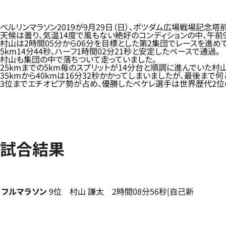
ベルリンマラソン2019が9月29日（日）、ポツダム広場戦場記
天候は曇り、気温14度で風もない絶好のコンディションの中、午前9時
村山は2時間05分から06分を目標とした第2集団でレースを進め
5km14分44秒、ハーフ1時間02分21秒と安定したペースで通過。
村山も集団の中で落ちついて走っていました。
25kmまでの5km毎のスプリットが14分台と順調に進んでいた村
35kmから40kmは16分32秒かかってしまいましたが、最後まで
3位までエチオピア勢が占め、優勝したベケレ選手は世界歴代2位
試合結果
フルマラソン
9位 村山 謙太 2時間08分56秒[自己新