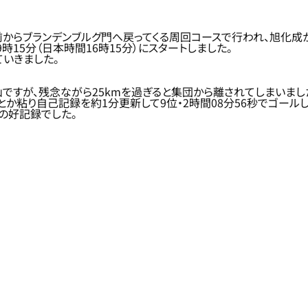
念塔前からブランデンブルグ門へ戻ってくる周回コースで行われ、旭化
15分（日本時間16時15分）にスタートしました。
ていきました。
山ですが、残念ながら25kmを過ぎると集団から離されてしまいまし
何とか粘り自己記録を約1分更新して9位・2時間08分56秒でゴール
の好記録でした。