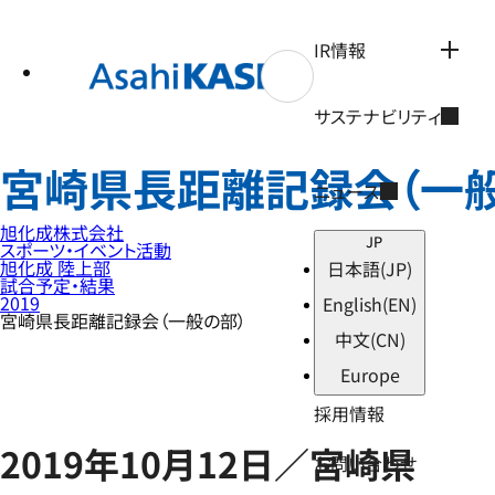
テ
ン
ツ
IR情報
へ
ス
キ
サステナビリティ
ッ
プ
宮崎県長距離記録会（一般
ニュース
旭化成株式会社
JP
スポーツ・イベント活動
旭化成 陸上部
日本語
(JP)
試合予定・結果
2019
English
(EN)
宮崎県長距離記録会（一般の部）
中文
(CN)
Europe
採用情報
2019年10月12日／宮崎県
お問い合わせ