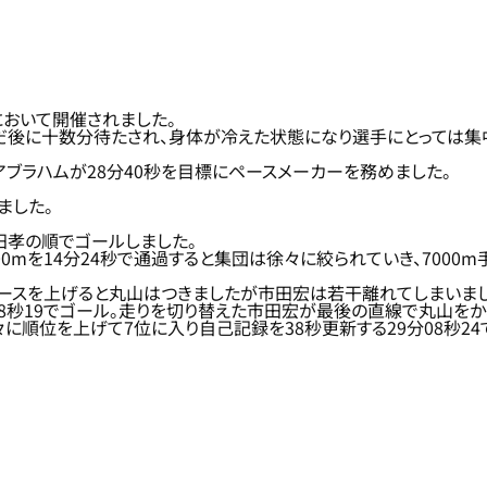
において開催されました。
だ後に十数分待たされ、身体が冷えた状態になり選手にとっては集
アブラハムが28分40秒を目標にペースメーカーを務めました。
ました。
田孝の順でゴールしました。
0mを14分24秒で通過すると集団は徐々に絞られていき、7000
ースを上げると丸山はつきましたが市田宏は若干離れてしまいまし
48秒19でゴール。走りを切り替えた市田宏が最後の直線で丸山をか
順位を上げて7位に入り自己記録を38秒更新する29分08秒24