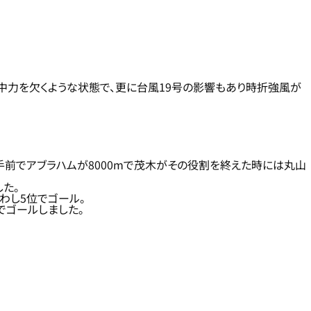
中力を欠くような状態で、更に台風19号の影響もあり時折強風が
m手前でアブラハムが8000mで茂木がその役割を終えた時には丸山
た。
わし5位でゴール。
でゴールしました。