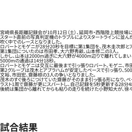
宮崎県長距離記録会が10月12日（土）、延岡市・西階陸上競技場
スタート直前の写真判定機のトラブルによりスタートラインに並ん
吹く中でのレースとなりました。
ロバートとモゲニが28分20秒を目標に第1集団を、茂木圭次郎と
第1集団についたのは市田孝、大六野秀畝、山本修二の3人。
しかし、山本は2000m過ぎに大六野が4000m辺りで離れてしまい
5000mの通過は14分18秒。
ロバートとモゲニは交互に最後まで引っ張りロバート、モゲニ、市
第2グループは茂木とアブラハムが安定したペースで引っ張り、500
文裕、市田宏、齋藤椋の3人の争いとなりました。
茂木のすぐ後ろにつけていた齋藤がそのまま引っ張る形になり、ペ
ラスト1周で齋藤が更にスパートし、自己記録を5秒更新する28分
後続は集団から離れてからも粘りの走りを続けた小野知大が、徐々に
試合結果