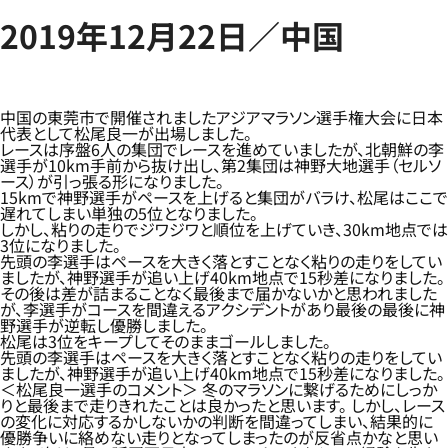
2019年12月22日／中国
中国の東莞市で開催されましたアジアマラソン選手権大会に日本
代表として松尾良一が出場しました。
レースは序盤6人の集団でレースを進めていましたが、北朝鮮の李
選手が10km手前から抜け出し、第2集団は神野大地選手（セルソ
ース）が引っ張る形になりました。
15kmで神野選手がペースを上げると集団がバラけ、松尾はここで
遅れてしまい単独の5位となりました。
しかし、粘りの走りでジワジワと順位を上げていき、30km地点では
3位になりました。
先頭の李選手はペースを大きく落とすことなく粘りの走りをしてい
ましたが、神野選手が追い上げ40km地点で15秒差になりました。
その後は差が詰まることなく最後まで届かないかと思われました
が、李選手がコースを間違えるアクシデントがあり最後の最後に神
野選手が逆転し優勝しました。
松尾は3位をキープしてそのままゴールしました。
先頭の李選手はペースを大きく落とすことなく粘りの走りをしてい
ましたが、神野選手が追い上げ40km地点で15秒差になりました。
＜松尾良一選手のコメント＞ 冬のマラソンに繋げるためにしっか
りと最後まで走りきれたことは良かったと思います。 しかし、レース
の変化に対応するかしないかの判断を間違ってしまい、結果的に
優勝争いに絡めない走りとなってしまったのが反省点かなと思い