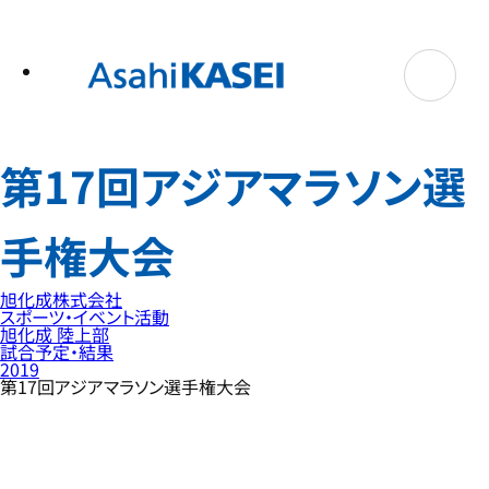
テ
ン
ツ
へ
ス
キ
ッ
プ
第17回アジアマラソン選
手権大会
旭化成株式会社
スポーツ・イベント活動
旭化成 陸上部
試合予定・結果
2019
第17回アジアマラソン選手権大会