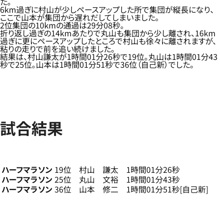
た。
6km過ぎに村山が少しペースアップした所で集団が縦長になり、
ここで山本が集団から遅れだしてしまいました。
2位集団の10kmの通過は29分08秒。
折り返し過ぎの14kmあたりで丸山も集団から少し離され、16km
過ぎに更にペースアップしたところで村山も徐々に離されますが、
粘りの走りで前を追い続けました。
結果は、村山謙太が1時間01分26秒で19位。丸山は1時間01分43
秒で25位。山本は1時間01分51秒で36位（自己新）でした。
試合結果
ハーフマラソン
19位 村山 謙太 1時間01分26秒
ハーフマラソン
25位 丸山 文裕 1時間01分43秒
ハーフマラソン
36位 山本 修二 1時間01分51秒[自己新]