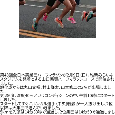
第48回全日本実業団ハーフマラソンが2月9日（日）、維新みらいふ
スタジアムを発着とする山口循環ハーフマラソンコースで開催され
ました。
旭化成からは丸山文裕、村山謙太、山本修二の3名が出場しまし
た。
気温6度、湿度40％というコンディションの中、午前10時にスタート
しました。
スタートしてすぐにルンガル選手（中央発條）が一人抜け出し、2位
以降は大集団で進んでいきました。
5kmを先頭は14分33秒で通過し、2位集団は14分50で通過しまし