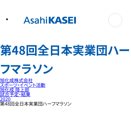
テ
ン
ツ
へ
ス
キ
ッ
プ
第48回全日本実業団ハー
フマラソン
旭化成株式会社
スポーツ・イベント活動
旭化成 陸上部
試合予定・結果
2020
第48回全日本実業団ハーフマラソン