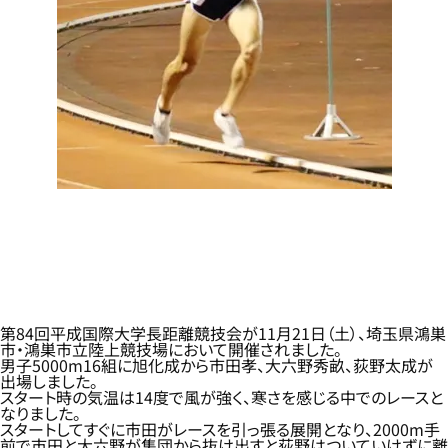
第84回平成国際大学長距離競技会が11月21日（土）、埼玉県鴻巣
市・鴻巣市立陸上競技場において開催されました。
男子5000m16組に旭化成から市田孝、大六野秀畝、荻野太成が
出場しました。
スタート時の気温は14度で風が強く、寒さを感じる中でのレースと
なりました。
スタートしてすぐに市田がレースを引っ張る展開となり、2000m手
前で市田と大六野が集団から抜け出すと荻野はついていけずに離