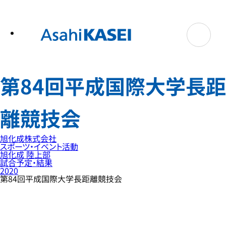
テ
ン
ツ
へ
ス
キ
ッ
プ
第84回平成国際大学長距
離競技会
旭化成株式会社
スポーツ・イベント活動
旭化成 陸上部
試合予定・結果
2020
第84回平成国際大学長距離競技会