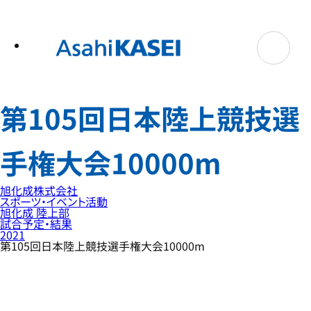
テ
ン
ツ
へ
ス
キ
ッ
プ
第105回日本陸上競技選
手権大会10000m
旭化成株式会社
スポーツ・イベント活動
旭化成 陸上部
試合予定・結果
2021
第105回日本陸上競技選手権大会10000m