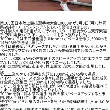
第105回日本陸上競技選手権大会10000mが5月3日（月）、静岡
県袋井市・エコパスタジアムにおいて開催されました。
今井崇人の走るB組が先に行われ、スタート直後から古賀淳紫選
手（安川電機）が先頭に立ちレースを引っ張りました。
3000mからは田口雅也選手（Honda）がペースを作り、5000mを
14分08秒で通過しました。
今井は最後尾からのレースでしたが、遅れる選手をかわしながら、
ペースアップにもうまく対応しながら先頭集団で我慢のレースを
続けました。
しかし、8000mからの古賀選手のスピードアップに対応できずに離
れてしまい、28分33秒40（7位）でゴールしました。
A組には鎧坂哲哉、市田孝、村山謙太、茂木圭次郎が出場しまし
た。
愛三工業のケモイ選手を先頭に1000mを2分45秒で通過。
ハイペースでレースは進み徐々に遅れる選手が出る中、旭化成勢
は全員先頭集団で5000mを13分48秒で通過しました。
しかし、残念ながら最初に村山が、6000m過ぎには鎧坂も遅れて
しまい、鎧坂は途中棄権となりました。
7000mを前に鈴木芽吹選手(駒沢大学)がペースアップすると市
田、茂木も離れてしまいました。
残り700mから渾身のスパートを見せた伊藤達彦選手（Honda）が
優勝。
遅れながらも我慢の走りを続けた市田が4位、茂木が5位でゴール