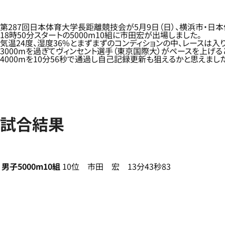
第287回日本体育大学長距離競技会が5月9日（日）、横浜市・
18時50分スタートの5000m10組に市田宏が出場しました。
気温24度、湿度36%とまずまずのコンディションの中、レースは入
3000mを過ぎてヴィンセント選手（東京国際大）がペースを上
4000mを10分56秒で通過し自己記録更新も狙えるかと思えました
試合結果
男子5000m10組
10位 市田 宏 13分43秒83