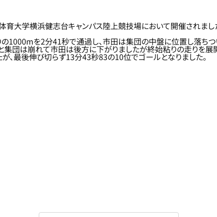
日本体育大学横浜健志台キャンパス陸上競技場において開催されまし
りの1000mを2分41秒で通過し、市田は集団の中盤に位置し落ちつ
げると集団は崩れて市田は後方に下がりましたが終始粘りの走りを展
が、最後伸び切らず13分43秒83の10位でゴールとなりました。