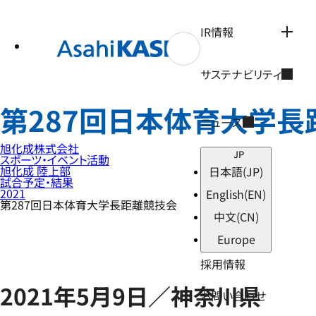
テ
ン
ツ
IR情報
へ
ス
キ
サステナビリティ
ッ
プ
第287回日本体育大学長
ニュース
旭化成株式会社
JP
スポーツ・イベント活動
旭化成 陸上部
日本語
(JP)
試合予定・結果
2021
English
(EN)
第287回日本体育大学長距離競技会
中文
(CN)
Europe
採用情報
2021年5月9日／神奈川県
お問い合わせ