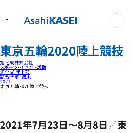
テ
ン
ツ
へ
ス
キ
ッ
プ
東京五輪2020陸上競技
旭化成株式会社
スポーツ・イベント活動
旭化成 陸上部
試合予定・結果
2021
東京五輪2020陸上競技
2021年7月23日～8月8日／東