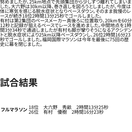
努めましたが、25km地点で先頭集団から少しずつ離れてしまいま
した。大六野は30km以降、巻き返しを図ろうとしましたが、今度は
体に寒気を感じる脱水症状となりペースダウン。そのまま我慢のレ
ースが続き18位2時間13分25秒でゴールしました。
有村は第2集団のペースメーカー真後ろに位置取り、20kmを60分
12秒と記録が狙えるペースでレースを進めました。中間地点を1時
間3分34秒で通過しましたが有村も脚が攣りそうになるアクシデン
トと脱水症状により25km以降ペースダウンし、26位2時間16分23
秒でゴールしました。福岡国際マラソンは今年を最後に75回の歴
史に幕を閉じました。
試合結果
18位 大六野 秀畝 2時間13分25秒
フルマラソン
26位 有村 優樹 2時間16分23秒