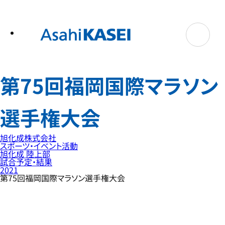
テ
ン
ツ
へ
ス
キ
ッ
プ
第75回福岡国際マラソン
選手権大会
旭化成株式会社
スポーツ・イベント活動
旭化成 陸上部
試合予定・結果
2021
第75回福岡国際マラソン選手権大会