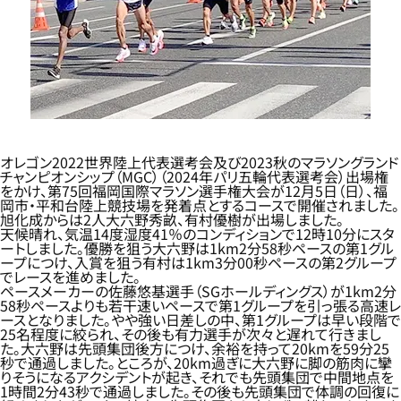
オレゴン2022世界陸上代表選考会及び2023秋のマラソングランド
チャンピオンシップ（MGC）（2024年パリ五輪代表選考会）出場権
をかけ、第75回福岡国際マラソン選手権大会が12月5日（日）、福
岡市・平和台陸上競技場を発着点とするコースで開催されました。
旭化成からは2人大六野秀畝、有村優樹が出場しました。
天候晴れ、気温14度湿度41％のコンディションで12時10分にスタ
ートしました。優勝を狙う大六野は1km2分58秒ペースの第1グル
ープにつけ、入賞を狙う有村は1km3分00秒ペースの第2グループ
でレースを進めました。
ペースメーカーの佐藤悠基選手（SGホールディングス）が1km2分
58秒ペースよりも若干速いペースで第1グループを引っ張る高速レ
ースとなりました。やや強い日差しの中、第1グループは早い段階で
25名程度に絞られ、その後も有力選手が次々と遅れて行きまし
た。大六野は先頭集団後方につけ、余裕を持って20kmを59分25
秒で通過しました。ところが、20km過ぎに大六野に脚の筋肉に攣
りそうになるアクシデントが起き、それでも先頭集団で中間地点を
1時間2分43秒で通過しました。その後も先頭集団で体調の回復に