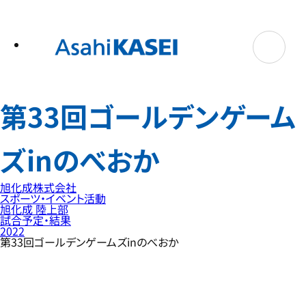
テ
ン
ツ
へ
ス
キ
ッ
プ
第33回ゴールデンゲーム
ズinのべおか
旭化成株式会社
スポーツ・イベント活動
旭化成 陸上部
試合予定・結果
2022
第33回ゴールデンゲームズinのべおか