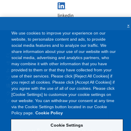
linkedin
×
We use cookies to improve your experience on our
website, to personalize content and ads, to provide
social media features and to analyze our traffic. We
share information about your use of our website with our
ご利用条件
social media, advertising and analytics partners, who
サイトマップ
may combine it with other information that you have
よくあるご質問
provided to them or that they have collected from your
use of their services. Please click [Reject All Cookies] if
プライバシーポリシー
you reject all cookies. Please click [Accept All Cookies] if
情報セキュリティポリシー
you agree with the use of all of our cookies. Please click
クッキーポリシー
[Cookie Settings] to customize your cookie settings on
ソーシャルメディアポリシー
our website. You can withdraw your consent at any time
via the Cookie Settings button located in our Cookie
Policy page.
Cookie Policy
Cookie Settings
©
Copyright
Asahi Kasei Corporation. All rights reserved