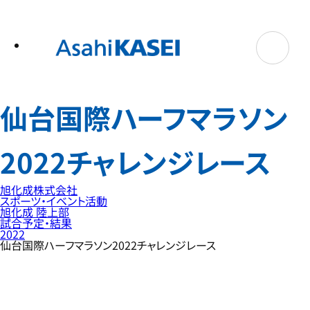
テ
ン
ツ
へ
ス
キ
ッ
プ
仙台国際ハーフマラソン
2022チャレンジレース
旭化成株式会社
スポーツ・イベント活動
旭化成 陸上部
試合予定・結果
2022
仙台国際ハーフマラソン2022チャレンジレース