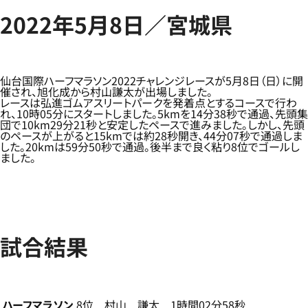
2022年5月8日／宮城県
仙台国際ハーフマラソン2022チャレンジレースが5月8日（日）に開
催され、旭化成から村山謙太が出場しました。
レースは弘進ゴムアスリートパークを発着点とするコースで行わ
れ、10時05分にスタートしました。5kmを14分38秒で通過、先頭集
団で10km29分21秒と安定したペースで進みました。しかし、先頭
のペースが上がると15kmでは約28秒開き、44分07秒で通過しま
した。20kmは59分50秒で通過。後半まで良く粘り8位でゴールし
ました。
試合結果
ハーフマラソン
8位 村山 謙太 1時間02分58秒