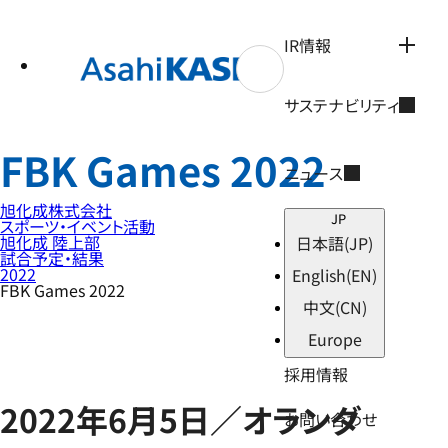
テ
ン
ツ
IR情報
へ
ス
キ
サステナビリティ
ッ
プ
FBK Games 2022
ニュース
旭化成株式会社
JP
スポーツ・イベント活動
旭化成 陸上部
日本語
(JP)
試合予定・結果
2022
English
(EN)
FBK Games 2022
中文
(CN)
Europe
採用情報
2022年6月5日／オランダ
お問い合わせ