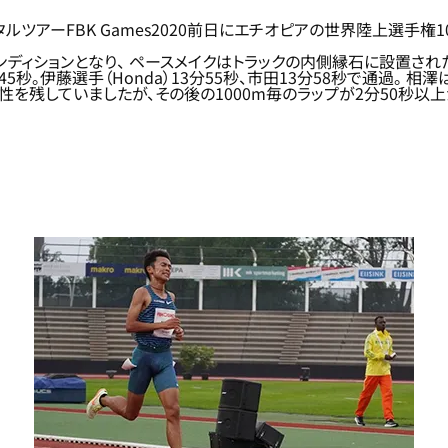
ルツアーFBK Games2020前日にエチオピアの世界陸上選手
ィションとなり、 ペースメイクはトラックの内側縁石に設置されたウェ
45秒。伊藤選手（Honda）13分55秒、市田13分58秒で通過。
性を残していましたが、その後の1000m毎のラップが2分50秒