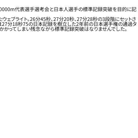
権10000m代表選手選考会と日本人選手の標準記録突破を目的に記
ブライト。26分45秒、27分20秒、27分28秒の3段階にセットさ
 相澤は27分18秒75の日本記録を樹立した2年前の日本選手権の通過タ
以上かかってしまい残念ながら標準記録突破はなりませんでした。