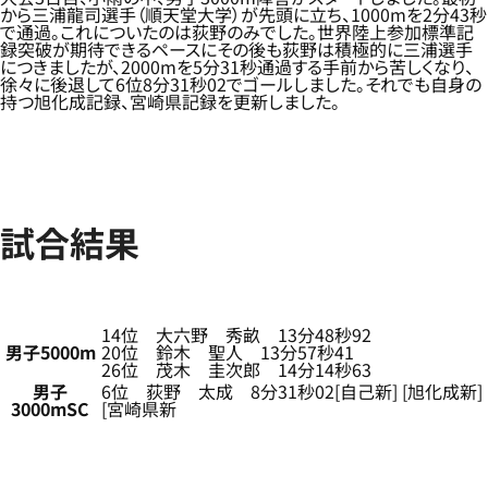
から三浦龍司選手（順天堂大学）が先頭に立ち、1000mを2分43秒
で通過。これについたのは荻野のみでした。世界陸上参加標準記
録突破が期待できるペースにその後も荻野は積極的に三浦選手
につきましたが、2000mを5分31秒通過する手前から苦しくなり、
徐々に後退して6位8分31秒02でゴールしました。それでも自身の
持つ旭化成記録、宮崎県記録を更新しました。
試合結果
14位 大六野 秀畝 13分48秒92
男子5000m
20位 鈴木 聖人 13分57秒41
26位 茂木 圭次郎 14分14秒63
男子
6位 荻野 太成 8分31秒02[自己新] [旭化成新]
3000mSC
[宮崎県新