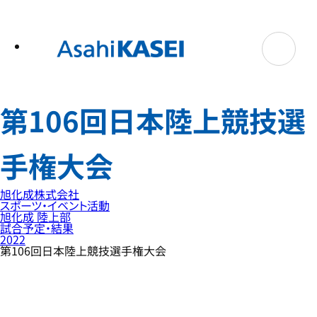
テ
ン
ツ
へ
ス
キ
ッ
プ
第106回日本陸上競技選
手権大会
旭化成株式会社
スポーツ・イベント活動
旭化成 陸上部
試合予定・結果
2022
第106回日本陸上競技選手権大会