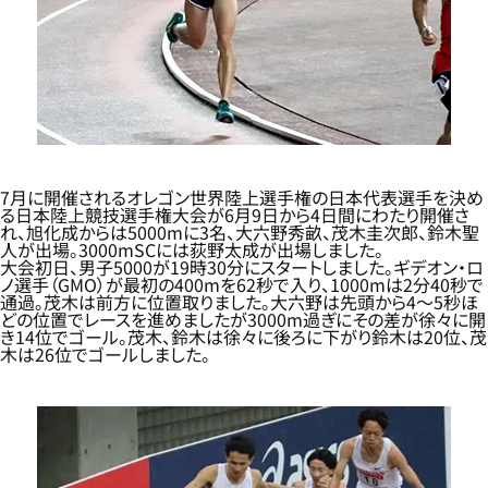
7月に開催されるオレゴン世界陸上選手権の日本代表選手を決め
る日本陸上競技選手権大会が6月9日から4日間にわたり開催さ
れ、旭化成からは5000mに3名、大六野秀畝、茂木圭次郎、鈴木聖
人が出場。3000mSCには荻野太成が出場しました。
大会初日、男子5000が19時30分にスタートしました。ギデオン・ロ
ノ選手（GMO）が最初の400mを62秒で入り、1000mは2分40秒で
通過。茂木は前方に位置取りました。大六野は先頭から4～5秒ほ
どの位置でレースを進めましたが3000m過ぎにその差が徐々に開
き14位でゴール。茂木、鈴木は徐々に後ろに下がり鈴木は20位、茂
木は26位でゴールしました。