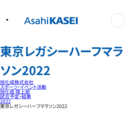
テ
ン
ツ
へ
ス
キ
ッ
プ
東京レガシーハーフマラ
ソン2022
旭化成株式会社
スポーツ・イベント活動
旭化成 陸上部
試合予定・結果
2022
東京レガシーハーフマラソン2022