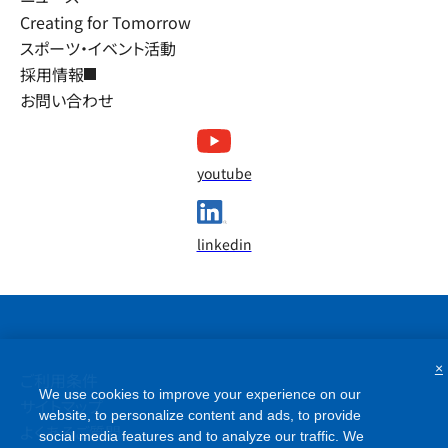
Creating for Tomorrow
スポーツ・イベント活動
採用情報
お問い合わせ
youtube
linkedin
×
We use cookies to improve your experience on our
website, to personalize content and ads, to provide
ご利用条件
social media features and to analyze our traffic. We
サイトマップ
share information about your use of our website with our
よくあるご質問
social media, advertising and analytics partners, who