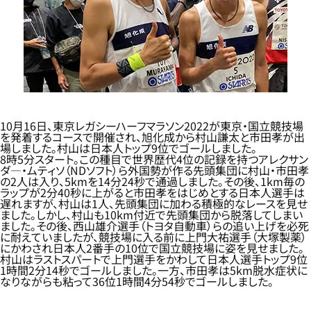
10月16日、東京レガシーハーフマラソン2022が東京・国立競技場
を発着するコースで開催され、旭化成から村山謙太と市田孝が出
場しました。村山は日本人トップ9位でゴールしました。
8時5分スタート。この種目で世界歴代4位の記録を持つアレクサン
ダ—・ムティソ（NDソフト）ら外国勢が作る先頭集団に村山・市田孝
の2人は入り、5kmを14分24秒で通過しました。その後、1km毎の
ラップが2分40秒に上がると市田孝をはじめとする日本人選手は
遅れますが、村山は1人、先頭集団に加わる積極的なレースを見せ
ました。しかし、村山も10km付近で先頭集団から脱落してしまい
ました。その後、西山雄介選手（トヨタ自動車）らの追い上げを必死
に耐えていましたが、競技場に入る前に上門大祐選手（大塚製薬）
にかわされ日本人2番手の10位で国立競技場に姿を見せました。
村山はラストスパートで上門選手をかわして日本人選手トップ9位
1時間2分14秒でゴールしました。一方、市田孝は5km脱水症状に
なりながらも粘って36位1時間4分54秒でゴールしました。