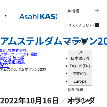
テ
ン
ツ
IR情報
へ
ス
キ
サステナビリティ
ッ
プ
アムステルダムマラソン20
ニュース
旭化成株式会社
JP
スポーツ・イベント活動
旭化成 陸上部
日本語
(JP)
試合予定・結果
2022
English
(EN)
アムステルダムマラソン2022
中文
(CN)
Europe
採用情報
2022年10月16日／オランダ
お問い合わせ