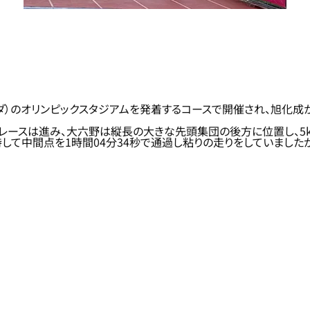
ランダ）のオリンピックスタジアムを発着するコースで開催され、旭化
でレースは進み、大六野は縦長の大きな先頭集団の後方に位置し、5km
持して中間点を1時間04分34秒で通過し粘りの走りをしていましたが