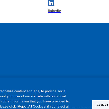
linkedin
sonalize content and ads, to provide social
out your use of our website with our social
h other information that you have provided to
Cookie S
©
ase click [Reject All Cookies] if you reject all
Copyright
Asahi Kasei Corporation. All rights reserved