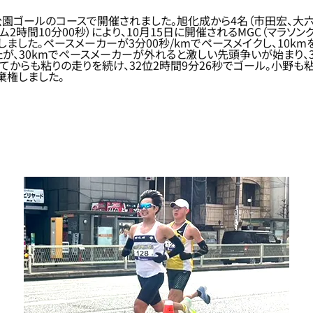
城公園ゴールのコースで開催されました。旭化成から4名（市田宏、大
2時間10分00秒）により、10月15日に開催されるMGC（マラソ
タートしました。ペースメーカーが3分00秒/kmでペースメイクし、10
したが、30kmでペースメーカーが外れると激しい先頭争いが始まり、
らも粘りの走りを続け、32位2時間9分26秒でゴール。小野も粘って
棄権しました。