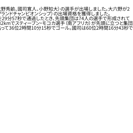
六野秀畝、國司寛人、小野知大）の選手が出場しました。大六野が2
ングランドチャンピオンシップ）の出場資格を獲得しました。
kmを29分57秒で通過したとき、先頭集団は74人の選手で形成されて
32kmでスティーブン・モコカ選手（南アフリカ）が先頭に立つと集団
36位2時間10分15秒でゴール。國司は60位2時間16分43秒で