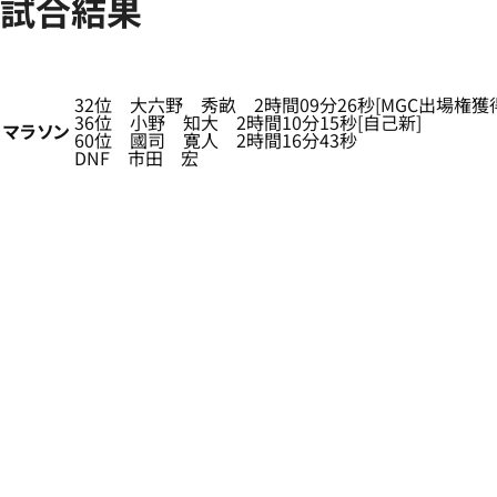
試合結果
32位 大六野 秀畝 2時間09分26秒[MGC出場権獲
36位 小野 知大 2時間10分15秒[自己新]
マラソン
60位 國司 寛人 2時間16分43秒
DNF 市田 宏