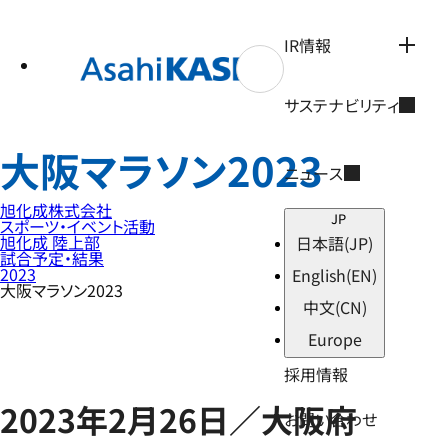
テ
ン
ツ
IR情報
へ
ス
キ
サステナビリティ
ッ
プ
大阪マラソン2023
ニュース
旭化成株式会社
JP
スポーツ・イベント活動
旭化成 陸上部
日本語
(JP)
試合予定・結果
2023
English
(EN)
大阪マラソン2023
中文
(CN)
Europe
採用情報
2023年2月26日／大阪府
お問い合わせ