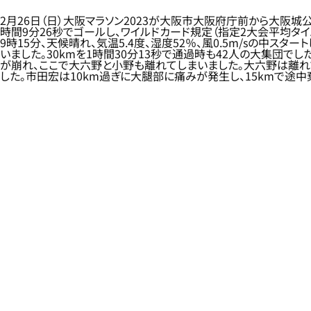
2月26日（日）大阪マラソン2023が大阪市大阪府庁前から大阪
時間9分26秒でゴールし、ワイルドカード規定（指定2大会平均タイム
9時15分、天候晴れ、気温5.4度、湿度52％、風0.5m/sの中ス
いました。30kmを1時間30分13秒で通過時も42人の大集団で
が崩れ、ここで大六野と小野も離れてしまいました。大六野は離れてか
した。市田宏は10km過ぎに大腿部に痛みが発生し、15kmで途中