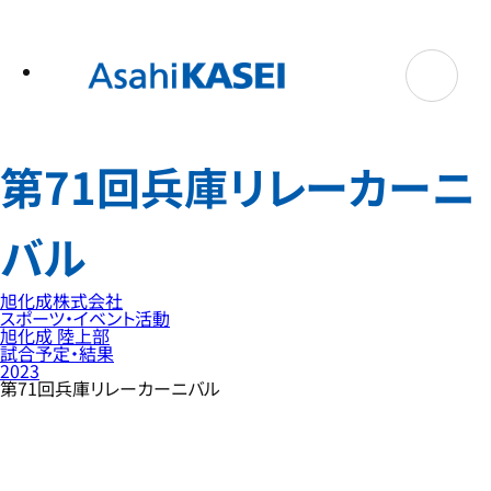
テ
ン
ツ
へ
ス
キ
ッ
プ
第71回兵庫リレーカーニ
バル
旭化成株式会社
スポーツ・イベント活動
旭化成 陸上部
試合予定・結果
2023
第71回兵庫リレーカーニバル