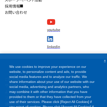
採用情報
お問い合わせ
youtube
linkedin
×
We use cookies to improve your experience on our
website, to personalize content and ads, to provide
social media features and to analyze our traffic. We
ご利用条件
share information about your use of our website with our
サイトマップ
social media, advertising and analytics partners, who
よくあるご質問
may combine it with other information that you have
プライバシーポリシー
provided to them or that they have collected from your
use of their services. Please click [Reject All Cookies] if
情報セキュリティポリシー
you reject all cookies. Please click [Accept All Cookies] if