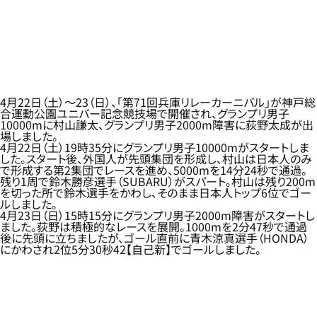
4月22日（土）～23（日）、「第71回兵庫リレーカーニバル」が神戸総
合運動公園ユニバー記念競技場で開催され、グランプリ男子
10000mに村山謙太、グランプリ男子2000m障害に荻野太成が出
場しました。
4月22日（土）19時35分にグランプリ男子10000mがスタートしま
した。スタート後、外国人が先頭集団を形成し、村山は日本人のみ
で形成する第2集団でレースを進め、5000mを14分24秒で通過。
残り1周で鈴木勝彦選手（SUBARU）がスパート。村山は残り200m
を切った所で鈴木選手をかわし、そのまま日本人トップ6位でゴー
ルしました。
4月23日（日）15時15分にグランプリ男子2000m障害がスタートし
ました。荻野は積極的なレースを展開。1000mを2分47秒で通過
後に先頭に立ちましたが、ゴール直前に青木涼真選手（HONDA）
にかわされ2位5分30秒42【自己新】でゴールしました。