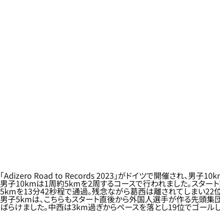
「Adizero Road to Records 2023」がドイツで開催され
男子10kmは1周約5kmを2周するコースで行われました。スタ
5kmを13分42秒程で通過。残念ながら葛西は離されてしまい22
男子5kmは、こちらもスタート直後から外国人選手が作る先頭集団
ばらけました。中西は3km過ぎからペースを落とし19位でゴールし