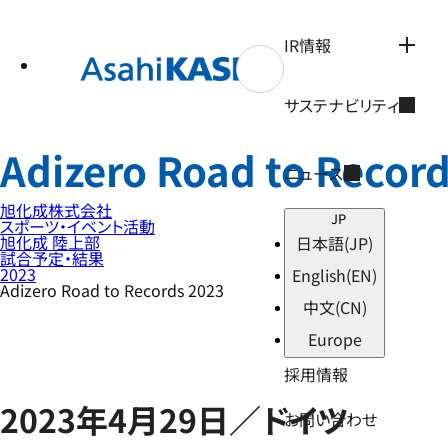
テ
ン
ツ
IR情報
へ
ス
キ
サステナビリティ
ッ
プ
Adizero Road to Recor
ニュース
旭化成株式会社
JP
スポーツ・イベント活動
旭化成 陸上部
日本語
(JP)
試合予定・結果
2023
English
(EN)
Adizero Road to Records 2023
中文
(CN)
Europe
採用情報
2023年4月29日／ドイツ
お問い合わせ