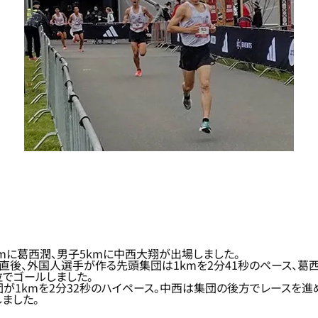
、男子10kmに葛西潤、男子5kmに中西大翔が出場しました。
ート直後、外国人選手が作る先頭集団は1kmを2分41秒のペース、
位でゴールしました。
が1kmを2分32秒のハイペース。中西は集団の後方でレースを進め
ました。